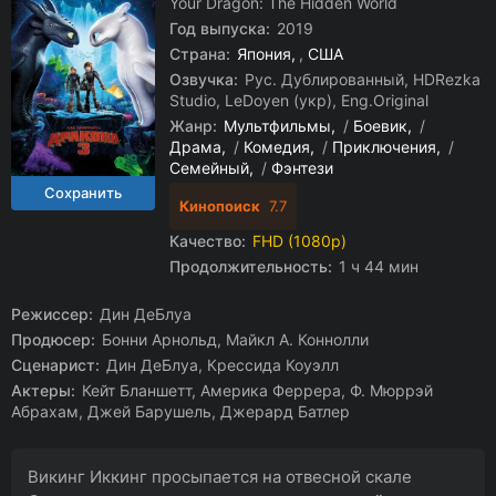
Your Dragon: The Hidden World
Год выпуска:
2019
Страна:
Япония
,
США
Озвучка:
Рус. Дублированный, HDRezka
Studio, LeDoyen (укр), Eng.Original
Жанр:
Мультфильмы
/
Боевик
/
Драма
/
Комедия
/
Приключения
/
Семейный
/
Фэнтези
Кинопоиск
7.7
Качество:
FHD (1080p)
Продолжительность:
1 ч 44 мин
Режиссер:
Дин ДеБлуа
Продюсер:
Бонни Арнольд, Майкл А. Коннолли
Сценарист:
Дин ДеБлуа, Крессида Коуэлл
Актеры:
Кейт Бланшетт, Америка Феррера, Ф. Мюррэй
Абрахам, Джей Барушель, Джерард Батлер
Викинг Иккинг просыпается на отвесной скале