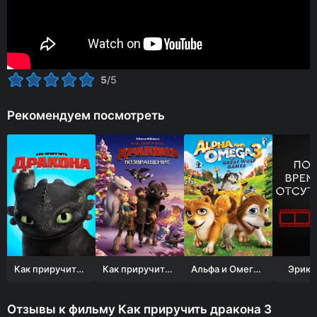
5
/5
Рекомендуем посмотреть
Как приручить дракона
Как приручить дракона: Возвращение
Альфа и Омега 3: Большие Волчьи Игры
Эрик 
Отзывы к фильму Как приручить дракона 3