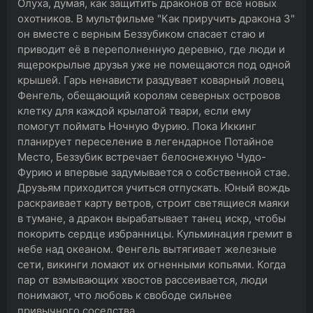
Олуха, думая, как защитить драконов от всё новых
охотников. В мультфильме "Как приручить дракона 3"
он вместе с верным Беззубиком спасает стаю и
приводит её в переполненную деревню, где люди и
ящерокрылые друзья уже не помещаются под одной
крышей. Гарь ненависти раздувает коварный ловец
Фенгель, обещающий королям северных островов
клетку для каждой крылатой твари, если ему
помогут поймать Ночную Фурию. Пока Иккинг
планирует переселение в легендарное Потайное
Место, Беззубик встречает белоснежную Чудо-
Фурию и впервые задумывается о собственной стае.
Друзьям приходится учиться отпускать. Юный вождь
раскраивает карту ветров, строит светящиеся маяки
в тумане, а дракон вырабатывает танец искр, чтобы
покорить сердце избранницы. Кульминация гремит в
небе над океаном. Фенгель вытягивает железные
сети, викинги ломают их огненными копьями. Когда
пар от взмывающих хвостов рассеивается, люди
понимают, что любовь к свободе сильнее
привычного соседства.