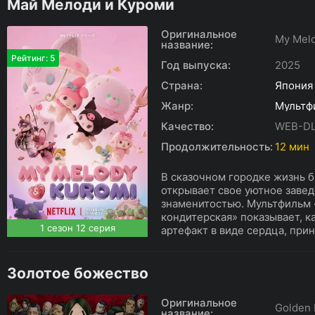
Май Мелоди и Куроми
Оригинальное
My Melo
название:
Рейтинг: 5
Год выпуска:
2025
Страна:
Япония
Жанр:
Мультф
Качество:
WEB-D
Продолжительность:
12 мин
В сказочном городке жизнь б
открывает свое уютное завед
знаменитостью. Мультфильм 
кондитерская» показывает, к
1 сезон 12 серия
артефакт в виде сердца, прин
Золотое божество
Оригинальное
Golden
название: