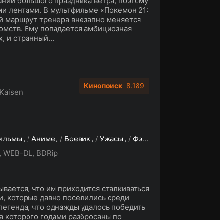
ании большого праздника ветра, поэтому
ми лентами. В мультфильме «Покемон 21:
й маршрут тренера внезапно меняется
комств. Ему попадается амбициозная
, и странный...
Кинопоиск
8.189
 Kaisen
ильмы
/
Аниме
/
Боевик
/
Ужасы
/
Фэнтези
, WEB-DL, BDRip
вается, что им приходится сталкиваться
, которые давно поселились среди
легенда, что однажды удалось победить
а которого годами разбросаны по