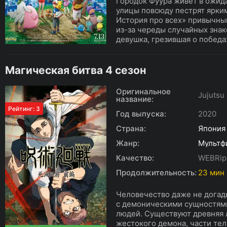
Городок Фуура живет в ожид
улицы повсюду пестрят ярки
История про всех» привычны
из-за череды случайных зна
девушка, грезившая о победах
Магическая битва 4 сезон
Оригинальное
Jujutsu
название:
Рейтинг: 3
Год выпуска:
2020
Страна:
Япония
Жанр:
Мультф
Качество:
WEBRip
Продолжительность:
23 мин
Человечество даже не догады
с демоническими сущностями
людей. Существуют древняя 
жестокого демона, части тел