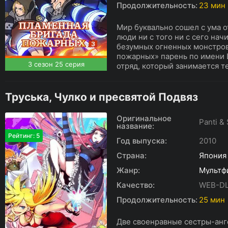
Продолжительность:
23 мин
Мир буквально сошел с ума о
люди ни с того ни с сего нач
безумных огненных монстров
пожарных» парень по имени 
3 сезон 25 серия
отряд, который занимается те
Труська, Чулко и пресвятой Подвяз
Оригинальное
Panti &
название:
Рейтинг: 5
Год выпуска:
2010
Страна:
Япония
Жанр:
Мультф
Качество:
WEB-DL
Продолжительность:
25 мин
Две своенравные сестры-анг