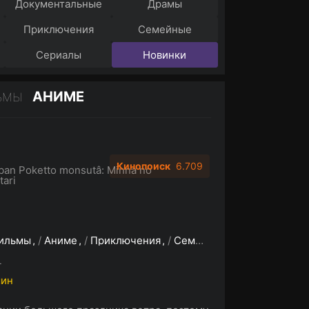
Документальные
Драмы
Приключения
Семейные
Сериалы
Новинки
АНИМЕ
ЬМЫ
Кинопоиск
6.709
ban Poketto monsutâ: Minna no
ari
ильмы
/
Аниме
/
Приключения
/
Семейный
/
Фэнтези
/
Фа
L
мин