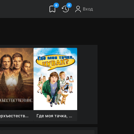
0
0
Вход
Сверхъестественное
Где моя тачка, чувак?