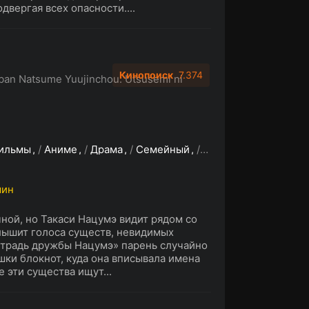
двергая всех опасности....
Кинопоиск
7.374
ban Natsume Yuujinchou: Utsusemi ni
ильмы
/
Аниме
/
Драма
/
Семейный
/
Фэнтези
мин
ной, но Такаси Нацумэ видит рядом со
лышит голоса существ, невидимых
етрадь дружбы Нацумэ» парень случайно
шки блокнот, куда она вписывала имена
 эти существа ищут...