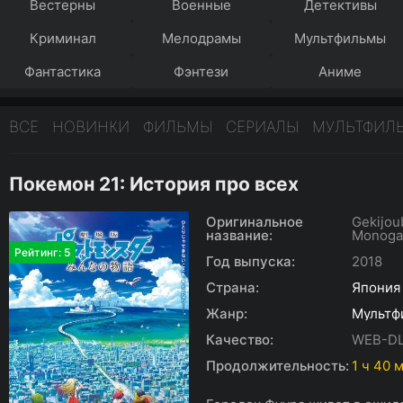
Вестерны
Военные
Детективы
Криминал
Мелодрамы
Мультфильмы
Фантастика
Фэнтези
Аниме
ВСЕ
НОВИНКИ
ФИЛЬМЫ
СЕРИАЛЫ
МУЛЬТФИЛ
Покемон 21: История про всех
Оригинальное
Gekijou
название:
Monogat
Рейтинг: 5
Год выпуска:
2018
Страна:
Япония
Жанр:
Мультф
Качество:
WEB-D
Продолжительность:
1 ч 40 