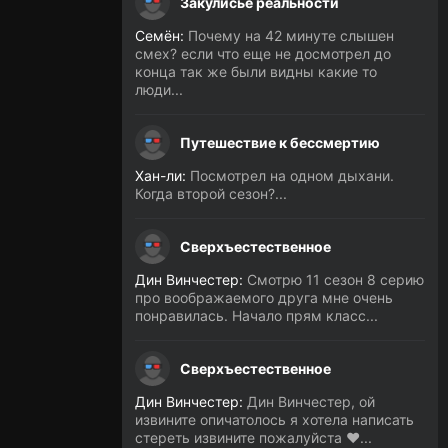
Закулисье реальности
Семён:
Почему на 42 минуте слышен
смех? если что еще не досмотрел до
конца так же были видны какие то
люди...
Путешествие к бессмертию
Хан-ли:
Посмотрел на одном дыхани.
Когда второй сезон?...
Сверхъестественное
Дин Винчестер:
Смотрю 11 сезон 8 серию
про воображаемого друга мне очень
понравилась. Начало прям класс...
Сверхъестественное
Дин Винчестер:
Дин Винчестер, ой
извините опичатолось я хотела написать
стереть извините пожалуйста ❤️...