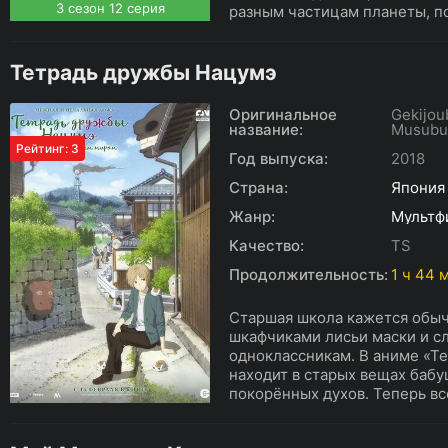
3 сезон 12 серия
разным частицам планеты, по
Тетрадь дружбы Нацумэ
Оригинальное
Gekijou
название:
Musubu
Рейтинг: 3
Год выпуска:
2018
Страна:
Япония
Жанр:
Мультф
Качество:
TS
Продолжительность:
1 ч 44 
Старшая школа кажется обыч
шкафчиками лисьи маски и с
одноклассникам. В аниме «Т
находит в старых вещах бабу
покорённых духов. Теперь все