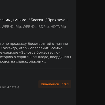
ильмы
/
Аниме
/
Боевик
/
Приключения
, WEB-DLRip, WEB-DL, BDRip, HDTVRip
то по прозвищу Бессмертный отчаянно
 Хоккайдо, чтобы обеспечить семью
ме-сериале «Золотое божество» он
историю о спрятанном кладе, координаты
ровок на спинах опасных...
Кинопоиск
7.761
 no Anata e