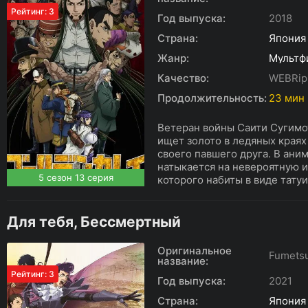
Рейтинг: 3
Год выпуска:
2018
Страна:
Япония
Жанр:
Мультф
Качество:
WEBRip
Продолжительность:
23 мин
Ветеран войны Саити Сугимо
ищет золото в ледяных краях
своего павшего друга. В ани
натыкается на невероятную 
5 сезон 13 серия
которого набиты в виде татуи
Для тебя, Бессмертный
Оригинальное
Fumetsu
название:
Рейтинг: 3
Год выпуска:
2021
Страна:
Япония