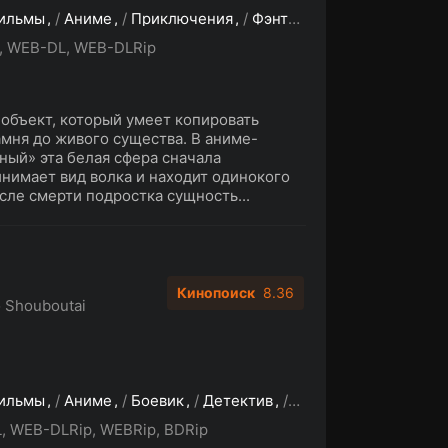
ильмы
/
Аниме
/
Приключения
/
Фэнтези
, WEB-DL, WEB-DLRip
объект, который умеет копировать
мня до живого существа. В аниме-
ный» эта белая сфера сначала
инимает вид волка и находит одинокого
сле смерти подростка сущность...
Кинопоиск
8.36
 Shouboutai
ильмы
/
Аниме
/
Боевик
/
Детектив
/
Фэнтези
, WEB-DLRip, WEBRip, BDRip