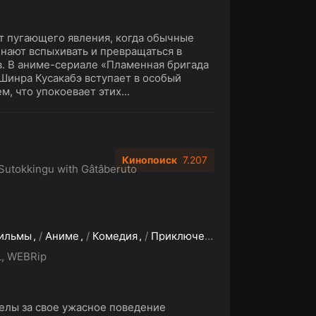
т пугающего явления, когда обычные
инают вспыхивать и превращаться в
. В аниме-сериале «Пламенная бригада
Шинра Кусакабэ вступает в особый
м, что упокоевает этих...
Кинопоиск
7.207
 Sutokkingu with Gâtâberuto
ильмы
/
Аниме
/
Комедия
/
Приключения
, WEBRip
елы за свое ужасное поведение