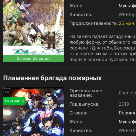
Жанр:
Мультф
Качество:
WEBRip
Продолжительность:
25 мин
На землю падает загадочный 
любую форму, от обычного ка
сериале «Для тебя, Бессмерт
становится мхом, а потом пр
3 сезон 22 серия
парня в снежной пустыне. По
Пламенная бригада пожарных
Оригинальное
Enen no
название:
Рейтинг: 5
Год выпуска:
2019
Страна:
Япония
Жанр:
Мультф
Качество:
WEB-DL