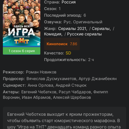
Страна:
Россия
Сезон:
1
Последний эпизод:
6
Озвучка:
Рус. Оригинальный
Жанр:
Сериалы 2021
/
Сериалы
/
Комедия
/
Русские сериалы
Кинопоиск
7.86
1 сезон 6 серия
Качество:
SD
Продолжительность:
2 ч
Режиссер:
Роман Новиков
Продюсер:
Вячеслав Дусмухаметов, Артур Джанибекян
Сценарист:
Анна Орлова, Андрей Стецюк
Актеры:
Евгений Чебатков, Расул Чабдаров, Филипп
Воронин, Иван Абрамов, Алексей Щербаков
Евгений Чеботков выходит к ярким прожекторам,
чтобы объявить старт юмористического марафона. В
шоу "Игра на ТНТ" двенадцать команд разного опыта