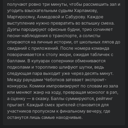
получают ровно три минуты, чтобы рассмешить зал и
угодить взыскательным судьям Харламову,
Мартиросяну, Ахмедовой и Сабурову. Каждое
выступление нужно превратить во вспышку смеха.
Дуэты пародируют офисные будни, трио сочиняет
песни-наблюдения о транспорте, а солисты
опираются на личные истории, от школьных ляпов до
свиданий с приложений. После номера команда
поворачивается к столу жюри, ожидая табличек с
баллами. В кулуарах соперники обмениваются
подколами и торопливо шлифуют шутки, ведь
следующая пара выходит уже через десять минут.
Между раундами Чеботков затевает экспромт-
конкурсы. Комики импровизируют по словам из зала
или меняют жанр на ходу, превращая монолог в рэп,
а сценку — в сказку. Баллы суммируются, рейтинг
прыгает. Каждый смех зрителей становится для
участников пропуском к финальному вечеру, где
останутся лишь самые находчивые.