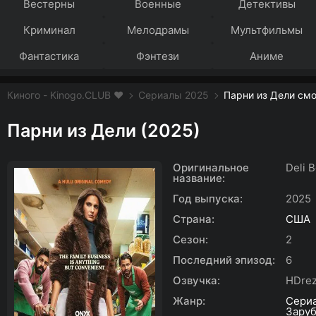
Вестерны
Военные
Детективы
Криминал
Мелодрамы
Мультфильмы
Фантастика
Фэнтези
Аниме
Киного - Kinogo.CLUB ❤️
Сериалы 2025
Парни из Дели смо
Парни из Дели (2025)
Оригинальное
Deli 
название:
Год выпуска:
2025
Страна:
США
Сезон:
2
Последний эпизод:
6
Озвучка:
HDrez
Жанр:
Сери
Зару