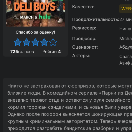
Качество:
WEB
Продолжительность:
27 ми
Режиссер:
Ниша 
Спасибо за оценку!
Продюсер:
Micha
Сценарист:
Абдул
725
голосов
Рейтинг
4
Актеры:
Саага
Азиф 
Никто не застрахован от сюрпризов, которые могут
близкие люди. В комедийном сериале «Парни из Дел
внезапно теряют отца и остаются у руля семейного
кормил горожан сэндвичами, и сыновья были увере
Однако после похорон выясняется шокирующая прав
крупным криминальным авторитетом. Теперь вчер
приходится разгребать бандитские разборки и упра