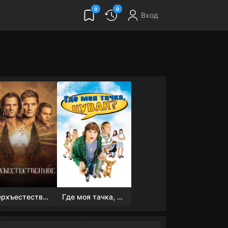
0
0
Вход
Сверхъестественное
Где моя тачка, чувак?