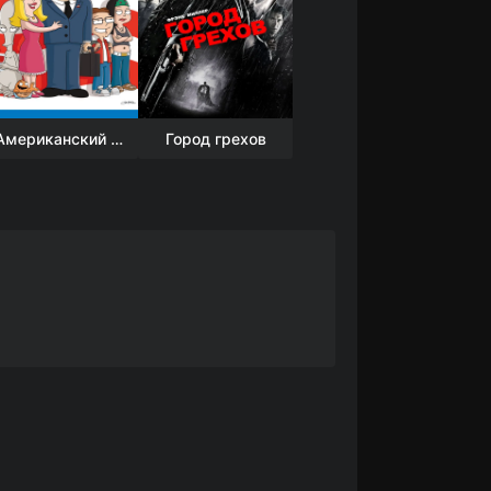
Американский папаша (7 сезон)
Город грехов