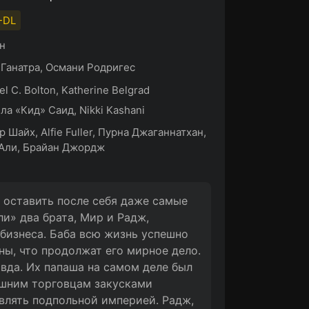
-DL
н
Ганатра, Османи Родригес
el C. Bolton, Katherine Belgrad
ла «Кид» Саид, Nikki Kashani
р Шайх, Alfie Fuller, Пурна Джаганнатхан,
Али, Брайан Джордж
 оставить после себя даже самые
и» два брата, Мир и Радж,
 бизнеса. Баба всю жизнь успешно
ны, что продолжат его мирное дело.
да. Их папаша на самом деле был
ашним торговцам закусками
влять подпольной империей. Радж,