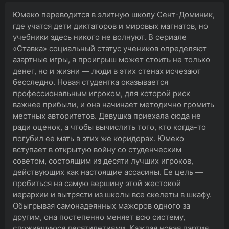
Юмеко переводится в элитную школу Сент-Доминик,
где учатся дети диктаторов и мировых магнатов, но
учебники здесь никого не волнуют. В сериале
«Ставка» социальный статус учеников определяют
азартные игры, а проигрыш может стоить не только
денег, но и жизни — люди в этих стенах исчезают
бесследно. Новая студентка оказывается
профессиональным игроком, для которой риск
важнее прибыли, и она начинает методично громить
местных авторитетов. Девушка приехала сюда не
ради оценок, а чтобы вычислить того, кто когда-то
погубил ее мать в этих же коридорах. Юмеко
вступает в открытую войну со студенческим
советом, состоящим из десяти лучших игроков,
действующих как настоящие ассасины. Ее цель —
пробиться на самую вершину этой жестокой
иерархии и вытрясти из школы все скелеты в шкафу.
Обыгрывая самонадеянных мажоров одного за
другим, она постепенно меняет всю систему,
сложившуюся десятилетиями. Каждая новая партия