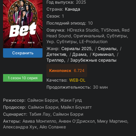
Год выпуска:
2025
Страна:
Канада
Сезон:
1
Последний эпизод:
10
Озвучка:
HDrezka Studio, TVShows, Red
Head Sound, Оригинальный, Субтитры,
Укр. Субтитры, LE-Production
Жанр:
Сериалы 2025
/
Сериалы
/
Детектив
/
Драма
/
Криминал
/
Триллер
/
Зарубежные сериалы
Кинопоиск
6.724
1 сезон 10 серия
Качество:
WEB-DL
Продолжительность:
30 мин
Режиссер:
Саймон Бэрри, Жаки Гулд
Продюсер:
Саймон Бэрри, Майкл Боукатт
Сценарист:
Табия Лау, Саймон Бэрри
Актеры:
Авива Монгилло, Анвен О'Дрискол, Мику Мартино,
Александра Хук, Айо Соланке