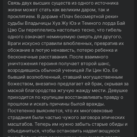
Связь двух высших существ из одного источника
жизни может стать как великим даром, так и
проклятием. В дораме «Плач бессмертной реки»
судьбы Владычицы Хуа Жу Юэ и Темного лорда Бай
Цзю Сы переплелись настолько тесно, что гибель
одного означает неминуемую смерть для другого.
Враги искусно стравили влюбленных, превратив их
обожание в лютую ненависть, потерю ребенка и
бесконечные расставания. После взаимного
уничтожения героиня получает второй шанс,
возродившись обычной ученицей Ли Цин Юэ. Ее
бывший возлюбленный, ставший могущественным
божеством, внезапно предлагает ей брак, скрывая за
маской благородства жгучую жажду мести. Девушке
приходится по крупицам восстанавливать правду о
прошлом и искать причины былой вражды.
Постепенно выясняется, что их многовековые
страдания были частью чужого заговора эпических
масштабов. Теперь им нужно забыть старые обиды и
объединиться, чтобы остановить надвигающуюся