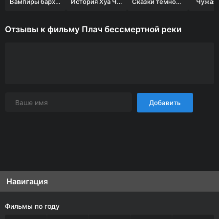
Вампиры бархатного зала
История Хуа Чжи
Сказки темного леса. Ворожея
Чужая 
Отзывы к фильму Плач бессмертной реки
Добавить
Навигация
Фильмы по году