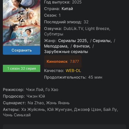
Год выпуска:
2025
Страна:
Китай
Сезон:
1
Последний эпизод:
32
Озвучка:
DubLik.TV, Light Breeze,
Субтитры
Жанр:
Сериалы 2025
/
Сериалы
/
Мелодрама
/
Фэнтези
/
Зарубежные сериалы
Кинопоиск
7.877
1 сезон 32 серия
Качество:
WEB-DL
Продолжительность:
45 мин
Режиссер:
Чжи Лэй, Го Хао
Продюсер:
Чжэн Юй
Сценарист:
Na Zhao, Жэнь Янань
Актеры:
Хэ Жуйсянь, Юй Жунгуан, Джозеф Цзэн, Бай Лу,
Чэнь Синьхай