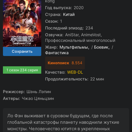
kong
Год выпуска:
2020
Страна:
Китай
Сезон:
1
Последний эпизод:
234
Озвучка:
AniStar, AnimeVost,
Профессиональный многоголосый
Жанр:
Мультфильмы
/
Боевик
/
Фантастика
Кинопоиск
8.554
1 сезон 234 серия
Качество:
WEB-DL
Продолжительность:
22 мин
Режиссер:
Шэнь Лэпин
Актеры:
Чжао Цяньцзин
Ло Фэн выживает в суровом будущем, где после
глобальной катастрофы планету наводнили жуткие
монстры. Человечество ютится в укрепленных