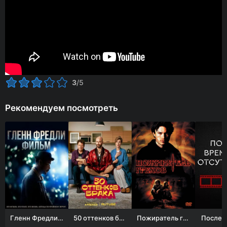
3
/5
Рекомендуем посмотреть
Гленн Фредли: Фильм
50 оттенков брака
Пожиратель грехов
Послед