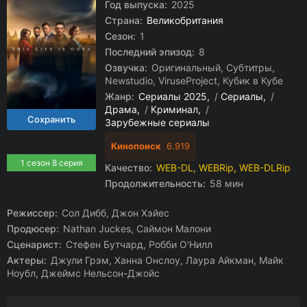
Год выпуска:
2025
Страна:
Великобритания
Сезон:
1
Последний эпизод:
8
Озвучка:
Оригинальный, Субтитры,
Newstudio, ViruseProject, Кубик в Кубе
Жанр:
Сериалы 2025
/
Сериалы
/
Драма
/
Криминал
/
Зарубежные сериалы
Кинопоиск
6.919
1 сезон 8 серия
Качество:
WEB-DL, WEBRip, WEB-DLRip
Продолжительность:
58 мин
Режиссер:
Сол Дибб, Джон Хэйес
Продюсер:
Nathan Juckes, Саймон Малони
Сценарист:
Стефен Бутчард, Робби О'Нилл
Актеры:
Джули Грэм, Ханна Онслоу, Лаура Айкман, Майк
Ноубл, Джеймс Нельсон-Джойс