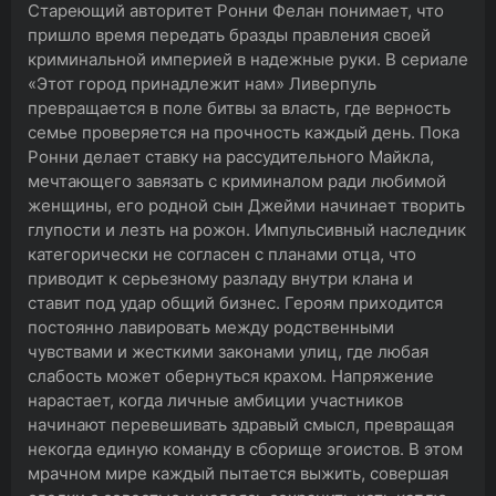
Стареющий авторитет Ронни Фелан понимает, что
пришло время передать бразды правления своей
криминальной империей в надежные руки. В сериале
«Этот город принадлежит нам» Ливерпуль
превращается в поле битвы за власть, где верность
семье проверяется на прочность каждый день. Пока
Ронни делает ставку на рассудительного Майкла,
мечтающего завязать с криминалом ради любимой
женщины, его родной сын Джейми начинает творить
глупости и лезть на рожон. Импульсивный наследник
категорически не согласен с планами отца, что
приводит к серьезному разладу внутри клана и
ставит под удар общий бизнес. Героям приходится
постоянно лавировать между родственными
чувствами и жесткими законами улиц, где любая
слабость может обернуться крахом. Напряжение
нарастает, когда личные амбиции участников
начинают перевешивать здравый смысл, превращая
некогда единую команду в сборище эгоистов. В этом
мрачном мире каждый пытается выжить, совершая