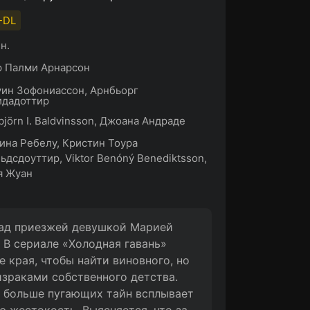
-DL
н.
р Палми Арнарсон
ин Зофониассон, Арнбьорг
идадоттир
björn I. Baldvinsson, Джоана Андраде
ина Ребелу, Кристин Тоура
ьдсдоуттир, Viktor Benóný Benediktsson,
я Жуан
над приезжей девушкой Марией
В сериале «Холодная гавань»
 края, чтобы найти виновного, но
израками собственного детства.
м больше пугающих тайн всплывает