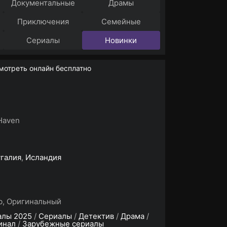
Документальные
Драмы
Приключения
Семейные
Сериалы
Новинки
мотреть онлайн бесплатно
Haven
галия
,
Исландия
b, Оригинальный
алы 2025
/
Сериалы
/
Детектив
/
Драма
/
инал
/
Зарубежные сериалы