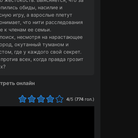
ую жестокость. Выясняется, что за
пились обиды, насилие и
ную игру, а взрослые плетут
онимает, что нити расследования
е к членам ее семьи.
поиск, несмотря на нарастающее
Город, окутанный туманом и
том, где у каждого свой секрет.
против всех, когда правда грозит
их?
треть онлайн
4
/5 (
774
гол.)