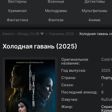
Вестерны
Военные
Детективы
Криминал
Мелодрамы
Мультфильмы
Фантастика
Фэнтези
Аниме
Киного - Kinogo.CLUB ❤️
Сериалы 2025
Холодная гавань с
Холодная гавань (2025)
Оригинальное
Cold 
название:
Год выпуска:
2025
Страна:
Порту
Сезон:
1
Последний эпизод:
8
Озвучка:
RuDu
Жанр:
Сери
Крим