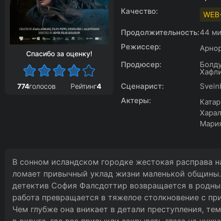
Качество:
WEB
Продолжительность:
44 ми
Режиссер:
Арно
Спасибо за оценку!
Продюсер:
Болду
Хафл
Сценарист:
Svein
774
голосов
Рейтинг
4
Актеры:
Катар
Харал
Мари
В сонном исландском городке жестокая расправа 
ломает привычный уклад жизни маленькой общины. 
детектив София Фалсдоттир возвращается в родные
работа превращается в тяжелое столкновение с пр
Чем глубже она вникает в детали преступления, те