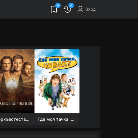
0
0
Вход
Сверхъестественное
Где моя тачка, чувак?