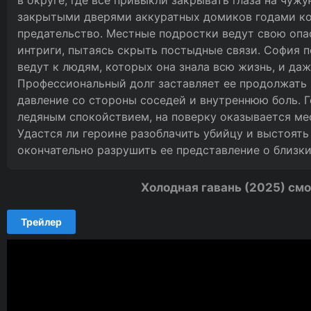
в округе, где все привыкли закрывать глаза на чуж
закрытыми дверями аккуратных домиков годами ко
предательство. Местные подростки ведут свою опас
интриги, пытаясь скрыть постыдные связи. София п
ведут к людям, которых она знала всю жизнь, и даж
Профессиональный долг заставляет ее продолжать 
давление со стороны соседей и внутреннюю боль. 
ледяным спокойствием, на поверку оказывается мес
Удастся ли героине разоблачить убийцу и выстоять 
окончательно разрушить ее представление о близк
Холодная гавань (2025) смо
Трейлер