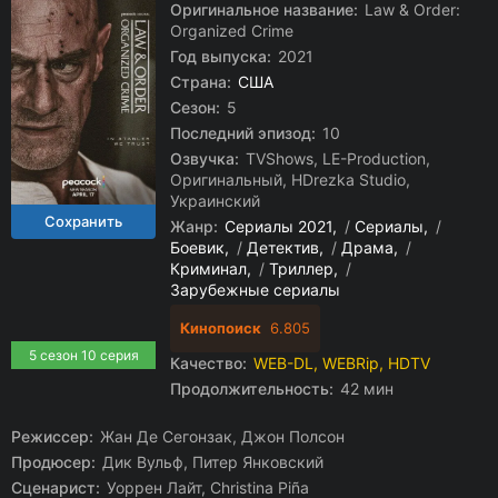
Оригинальное название:
Law & Order:
Organized Crime
Год выпуска:
2021
Страна:
США
Сезон:
5
Последний эпизод:
10
Озвучка:
TVShows, LE-Production,
Оригинальный, HDrezka Studio,
Украинский
Жанр:
Сериалы 2021
/
Сериалы
/
Боевик
/
Детектив
/
Драма
/
Криминал
/
Триллер
/
Зарубежные сериалы
Кинопоиск
6.805
5 сезон 10 серия
Качество:
WEB-DL, WEBRip, HDTV
Продолжительность:
42 мин
Режиссер:
Жан Де Сегонзак, Джон Полсон
Продюсер:
Дик Вульф, Питер Янковский
Сценарист:
Уоррен Лайт, Christina Piña