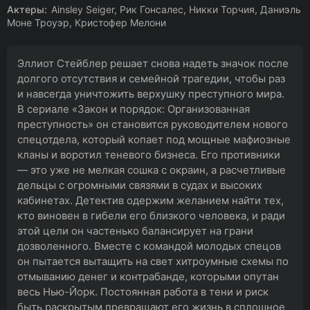
Актеры:
Ainsley Seiger, Рик Гонсалес, Никки Торчия, Даниэль
Моне Троуэр, Кристофер Мелони
Эллиот Стейблер решает снова надеть значок после
долгого отсутствия и семейной трагедии, чтобы раз
и навсегда уничтожить верхушку преступного мира.
В сериале «Закон и порядок: Организованная
преступность» он становится руководителем нового
спецотдела, который копает под мощные мафиозные
кланы и воротил теневого бизнеса. Его противники
— это уже не мелкая сошка с окраин, а расчетливые
дельцы с огромными связями в судах и высоких
кабинетах. Детектив одержим желанием найти тех,
кто виновен в гибели его близкого человека, и ради
этой цели он частенько балансирует на грани
дозволенного. Вместе с командой молодых спецов
он пытается вытащить на свет хитроумные схемы по
отмыванию денег и контрабанде, которыми опутан
весь Нью-Йорк. Постоянная работа в тени и риск
быть раскрытым превращают его жизнь в сплошное