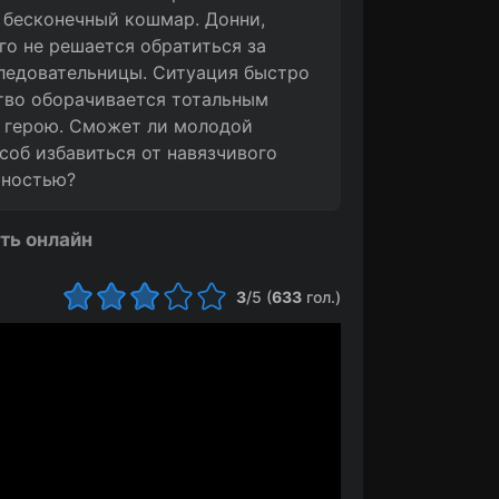
в бесконечный кошмар. Донни,
о не решается обратиться за
ледовательницы. Ситуация быстро
ство оборачивается тотальным
у герою. Сможет ли молодой
соб избавиться от навязчивого
ьностью?
ть онлайн
3
/5 (
633
гол.)