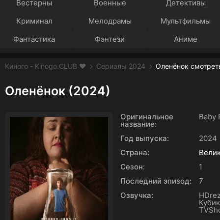
Вестерны
Военные
Детективы
Криминал
Мелодрамы
Мультфильмы
Фантастика
Фэнтези
Аниме
Киного - Kinogo.CLUB ❤️
Сериалы 2024
Оленёнок смотреть
Оленёнок (2024)
Оригинальное
Baby 
название:
Год выпуска:
2024
Страна:
Вели
Сезон:
1
Последний эпизод:
7
Озвучка:
HDrez
Кубик
TVSh