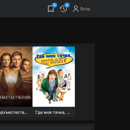
0
0
Вход
Сверхъестественное
Где моя тачка, чувак?