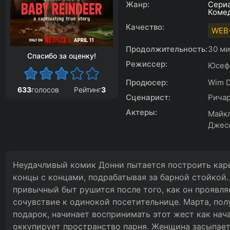
Жанр:
Сери
Коме
Качество:
WEB-
Продолжительность:
30 м
Спасибо за оценку!
Режиссер:
Юсефи
Продюсер:
Wim D
633
голосов
Рейтинг
3
Сценарист:
Ричар
Актеры:
Майкл
Джесс
Неудачливый комик Донни пытается построить карь
концы с концами, подрабатывая за барной стойкой.
привычный быт рушится после того, как он проявл
сочувствие к одинокой посетительнице. Марта, пол
подарок, начинает воспринимать этот жест как нач
оккупирует пространство парня. Женщина засыпает