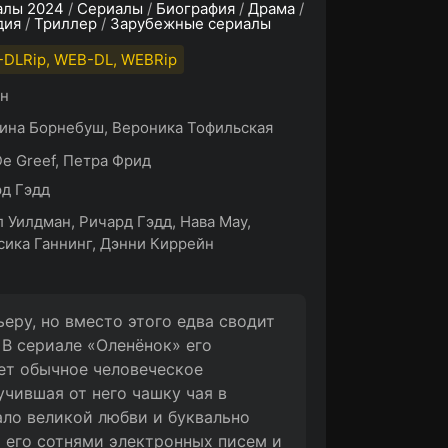
алы 2024
/
Сериалы
/
Биография
/
Драма
/
дия
/
Триллер
/
Зарубежные сериалы
DLRip, WEB-DL, WEBRip
ин
на Борнебуш, Вероника Тофильская
e Greef, Петра Фрид
д Гэдд
 Уилдман, Ричард Гэдд, Нава Мау,
ика Ганнинг, Дэнни Киррейн
еру, но вместо этого едва сводит
 В сериале «Оленёнок» его
яет обычное человеческое
учившая от него чашку чая в
ало великой любви и буквально
 его сотнями электронных писем и