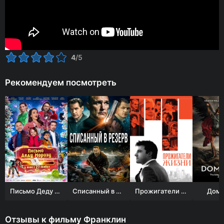
4
/5
Рекомендуем посмотреть
Письмо Деду Морозу
Списанный в резерв
Прожигатели жизни
Доми
Отзывы к фильму Франклин