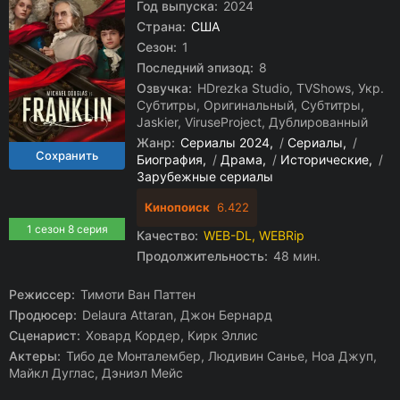
Год выпуска:
2024
Страна:
США
Сезон:
1
Последний эпизод:
8
Озвучка:
HDrezka Studio, TVShows, Укр.
Субтитры, Оригинальный, Субтитры,
Jaskier, ViruseProject, Дублированный
Жанр:
Сериалы 2024
/
Сериалы
/
Биография
/
Драма
/
Исторические
/
Зарубежные сериалы
Кинопоиск
6.422
1 сезон 8 серия
Качество:
WEB-DL, WEBRip
Продолжительность:
48 мин.
Режиссер:
Тимоти Ван Паттен
Продюсер:
Delaura Attaran, Джон Бернард
Сценарист:
Ховард Кордер, Кирк Эллис
Актеры:
Тибо де Монталембер, Людивин Санье, Ноа Джуп,
Майкл Дуглас, Дэниэл Мейс