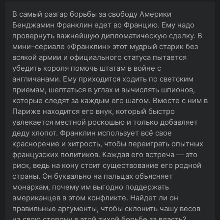
В самый разгар борьбы за свободу Америки
Бенджамин Франклин едет во Францию. Ему надо
провернуть важнейшую дипломатическую сделку. В
мини–сериале «Франклин» этот мудрый старик без
всякой армии и официального статуса пытается
убедить короля помочь штатам в войне с
англичанами. Ему приходится ходить по светским
приемам, шептаться в углах и вычислять шпионов,
которые следят за каждым его шагом. Вместе с ним в
Париже находится его внук, который быстро
увлекается местной роскошью и только добавляет
деду хлопот. Франклин использует всё свое
красноречие и хитрость, чтобы переиграть опытных
французских политиков. Каждая его встреча — это
риск, ведь на кону стоит существование его родной
страны. Он буквально на пальцах объясняет
монархам, почему им выгодно поддержать
американцев в этом конфликте. Найдет ли он
правильные аргументы, чтобы склонить чашу весов
на свою сторону в этой тихой борьбе за власть?