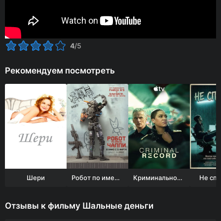
4
/5
Рекомендуем посмотреть
Шери
Робот по имени Чаппи
Криминальное прошлое
Не спо
Отзывы к фильму Шальные деньги