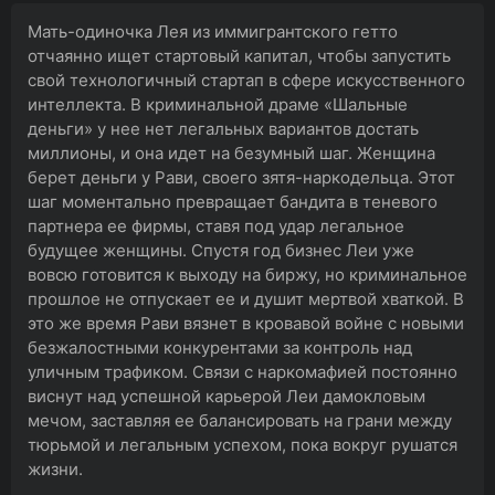
Мать-одиночка Лея из иммигрантского гетто
отчаянно ищет стартовый капитал, чтобы запустить
свой технологичный стартап в сфере искусственного
интеллекта. В криминальной драме «Шальные
деньги» у нее нет легальных вариантов достать
миллионы, и она идет на безумный шаг. Женщина
берет деньги у Рави, своего зятя-наркодельца. Этот
шаг моментально превращает бандита в теневого
партнера ее фирмы, ставя под удар легальное
будущее женщины. Спустя год бизнес Леи уже
вовсю готовится к выходу на биржу, но криминальное
прошлое не отпускает ее и душит мертвой хваткой. В
это же время Рави вязнет в кровавой войне с новыми
безжалостными конкурентами за контроль над
уличным трафиком. Связи с наркомафией постоянно
виснут над успешной карьерой Леи дамокловым
мечом, заставляя ее балансировать на грани между
тюрьмой и легальным успехом, пока вокруг рушатся
жизни.