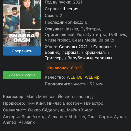
Год выпуска:
2021
Страна:
Швеция
Сезон:
2
Последний эпизод:
6
Озвучка:
Jaskier, Субтитры,
Оригинальный, Укр. Субтитры, TVShows,
ViruseProject, Gears Media, BaibaKo
Жанр:
Сериалы 2021
/
Сериалы
/
Боевик
/
Драма
/
Криминал
/
Триллер
/
Зарубежные сериалы
Кинопоиск
6.833
2 сезон 6 серия
Качество:
WEB-DL, WEBRip
Продолжительность:
52 мин
Режиссер:
Манс Манссон, Йеспер Гансландт
Продюсер:
Тим Кинг, Никлас Викстрем Никастро
Сценарист:
Оскар Сёдерлунд, Майкл Хьерт
Актеры:
Эвин Ахмад, Alexander Abdallah, Олле Сарри, Ayaan
Ahmed, Ali Alarik