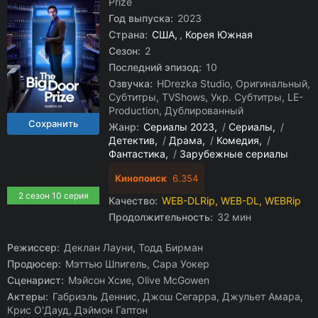
Prize
Год выпуска:
2023
Страна:
США
,
Корея Южная
Сезон:
2
Последний эпизод:
10
Озвучка:
HDrezka Studio, Оригинальный,
Субтитры, TVShows, Укр. Субтитры, LE-
Production, Дублированный
Жанр:
Сериалы 2023
/
Сериалы
/
Детектив
/
Драма
/
Комедия
/
Фантастика
/
Зарубежные сериалы
Кинопоиск
6.354
2 сезон 10 серия
Качество:
WEB-DLRip, WEB-DL, WEBRip
Продолжительность:
32 мин
Режиссер:
Деклан Лауни, Тодд Бирман
Продюсер:
Мэттью Шпигель, Сара Уокер
Сценарист:
Мэйсон Хсие, Olive McGowen
Актеры:
Габриэль Деннис, Джош Сегарра, Джульет Амара,
Крис О'Дауд, Дэймон Гаптон