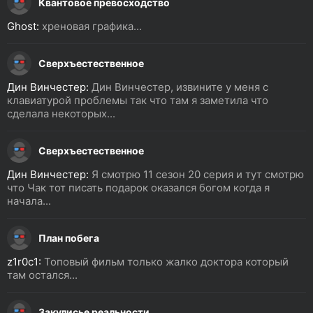
Квантовое превосходство
Ghost:
хреновая графика...
Сверхъестественное
Дин Винчестер:
Дин Винчестер, извините у меня с
клавиатурой проблемы так что там я заметила что
сделала некоторых...
Сверхъестественное
Дин Винчестер:
Я смотрю 11 сезон 20 серия и тут смотрю
что Чак тот писать подарок оказался богом когда я
начала...
План побега
z1r0c1:
Топовый фильм только жалко доктора который
там остался...
Закулисье реальности