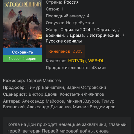
Страна:
Россия
Сезон:
1
Последний эпизод:
4
Озвучка:
Не требуется
Жанр:
Сериалы 2024
/
Сериалы
/
Военный
/
Драма
/
Исторические
/
Русские сериалы
Кинопоиск
7.305
1 сезон 4 серия
Качество:
HDTVRip, WEB-DL
Продолжительность:
48 мин
Режиссер:
Сергей Малюгов
Продюсер:
Тимур Вайнштейн, Вадим Островский
Сценарист:
Виктор Двояк, Константин Филиппов
Актеры:
Александр Майоров, Михаил Хмуров, Тимур
Базинский, Александр Дьяченко, Михаил Владимиров
Когда на Дон приходят немецкие захватчики, главный
герой, ветеран Первой мировой войны, снова