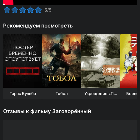
5
/5
Рекомендуем посмотреть
Тарас Бульба
Тобол
Укрощение «Пантеры»
Боевой
Отзывы к фильму Заговорённый