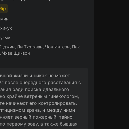
Rip
0 мин
хи-ук
Су-ми
-джин, Ли Тхэ-хван, Чон Ин-сон, Пак
, Чхве Щи-вон
ичной жизни и никак не может
К" после очередного расставания с
нания ради поиска идеального
 но крайне ветреным гинекологом,
те начинают его контролировать.
птицизмом врача, и между ними
жняет верный пожарный, тайно
по первому зову, а также бывшая