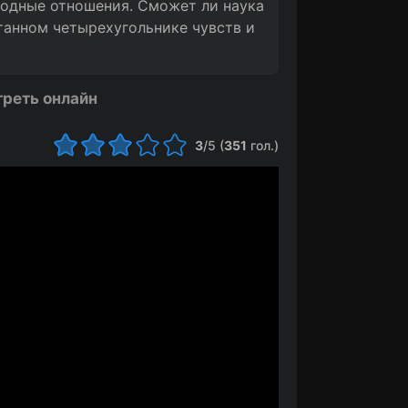
бодные отношения. Сможет ли наука
танном четырехугольнике чувств и
треть онлайн
3
/5 (
351
гол.)