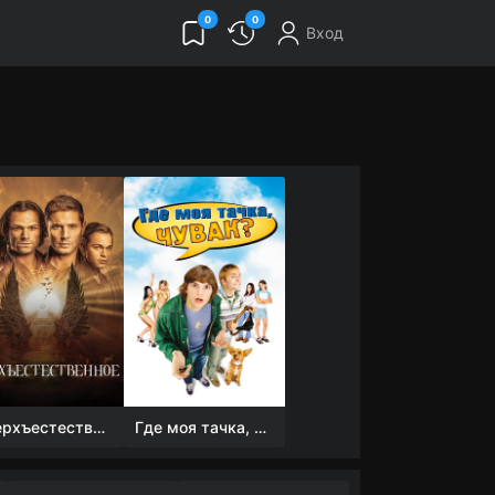
0
0
Вход
Сверхъестественное
Где моя тачка, чувак?