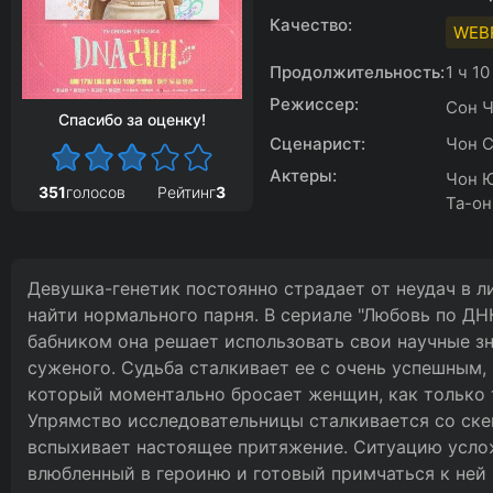
Качество:
WEB
Продолжительность:
1 ч 1
Режиссер:
Сон Ч
Спасибо за оценку!
Сценарист:
Чон 
Актеры:
Чон Ю
351
голосов
Рейтинг
3
Та-он
Девушка-генетик постоянно страдает от неудач в л
найти нормального парня. В сериале "Любовь по ДН
бабником она решает использовать свои научные з
суженого. Судьба сталкивает ее с очень успешным,
который моментально бросает женщин, как только 
Упрямство исследовательницы сталкивается со ске
вспыхивает настоящее притяжение. Ситуацию усло
влюбленный в героиню и готовый примчаться к ней 