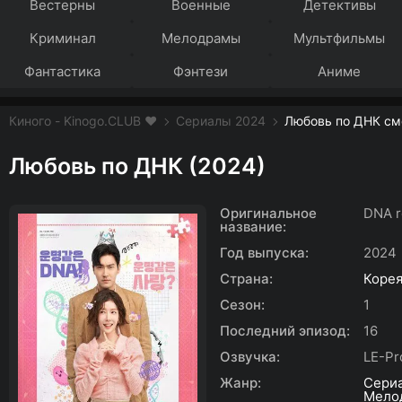
Вестерны
Военные
Детективы
Криминал
Мелодрамы
Мультфильмы
Фантастика
Фэнтези
Аниме
Киного - Kinogo.CLUB ❤️
Сериалы 2024
Любовь по ДНК см
Любовь по ДНК (2024)
Оригинальное
DNA 
название:
Год выпуска:
2024
Страна:
Коре
Сезон:
1
Последний эпизод:
16
Озвучка:
LE-Pr
Жанр:
Сери
Мело