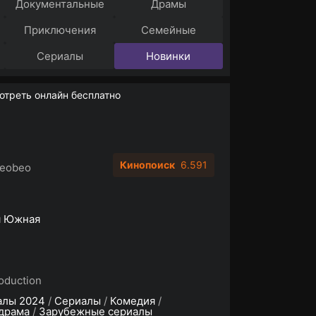
Документальные
Драмы
Приключения
Семейные
Сериалы
Новинки
отреть онлайн бесплатно
Кинопоиск
6.591
reobeo
я Южная
oduction
алы 2024
/
Сериалы
/
Комедия
/
драма
/
Зарубежные сериалы