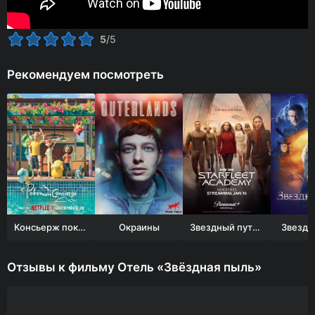
5
/5
Рекомендуем посмотреть
Консьерж покемонов
Окраины
Звездный путь: Академия Звездного флота
Звездн
Отзывы к фильму Отель «Звёздная пыль»