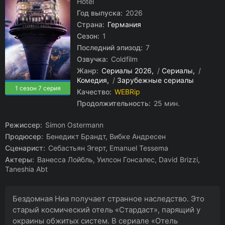
Hotel
Год выпуска:
2026
Страна:
Германия
Сезон:
1
Последний эпизод:
7
Озвучка:
Coldfilm
Жанр:
Сериалы 2026
/
Сериалы
/
Комедия
/
Зарубежные сериалы
1 сезон 7 серия
Качество:
WEBRip
Продолжительность:
25 мин.
Режиссер:
Simon Ostermann
Продюсер:
Бенедикт Брандт, Вибке Андресен
Сценарист:
Себастьян Эгерт, Emanuel Tessema
Актеры:
Ванесса Лойбль, Уилсон Гонсалес, David Brizzi,
Taneshia Abt
Бездомная Ниа получает странное наследство. Это
старый космический отель «Стардаст», парящий у
окраины обжитых систем. В сериале «Отель