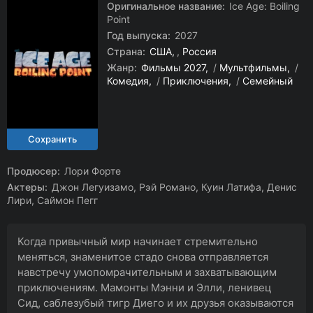
Оригинальное название:
Ice Age: Boiling
Point
Год выпуска:
2027
Страна:
США
,
Россия
Жанр:
Фильмы 2027
/
Мультфильмы
/
Комедия
/
Приключения
/
Семейный
Продюсер:
Лори Форте
Актеры:
Джон Легуизамо, Рэй Романо, Куин Латифа, Денис
Лири, Саймон Пегг
Когда привычный мир начинает стремительно
меняться, знаменитое стадо снова отправляется
навстречу умопомрачительным и захватывающим
приключениям. Мамонты Мэнни и Элли, ленивец
Сид, саблезубый тигр Диего и их друзья оказываются