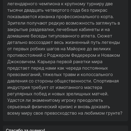
легендарного чемпиона к крупному турниру две
тысячи двадцать четвертого года без прикрас
показывается изнанка профессионального корта.
Зрители получают редкую возможность заглянуть в
закрытые раздевалки, лечебные кабинеты и на
домашние беседы титулованного атлета. Сюжет
детально воссоздает весь жизненный путь легенды
от первых робких шагов на Майорке до великих
противостояний с Роджером Федерером и Новаком
Джоковичем. Карьера первой ракетки мира
предстает перед нами как череда постоянных
превозмоганий, тяжелых травм и колоссального
давления со стороны общественности. Спортивная
индустрия требует от измотанного мастера
регулярных побед и новых зрелищных матчей.
Удастся ли знаменитому игроку преодолеть
серьезный физический кризис и вновь доказать
всему миру свое превосходство на любимом грунте?
Спасибо за оценку!