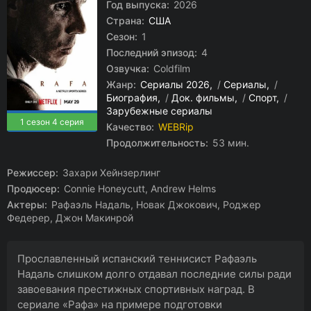
Год выпуска:
2026
Страна:
США
Сезон:
1
Последний эпизод:
4
Озвучка:
Coldfilm
Жанр:
Сериалы 2026
/
Сериалы
/
Биография
/
Док. фильмы
/
Спорт
/
Зарубежные сериалы
1 сезон 4 серия
Качество:
WEBRip
Продолжительность:
53 мин.
Режиссер:
Захари Хейнзерлинг
Продюсер:
Connie Honeycutt, Andrew Helms
Актеры:
Рафаэль Надаль, Новак Джокович, Роджер
Федерер, Джон Макинрой
Прославленный испанский теннисист Рафаэль
Надаль слишком долго отдавал последние силы ради
завоевания престижных спортивных наград. В
сериале «Рафа» на примере подготовки