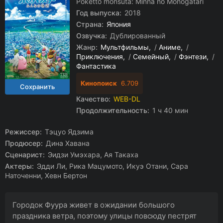
Poketto monsutâ: Minna no Monogatari
Год выпуска:
2018
Страна:
Япония
Озвучка:
Дублированный
Жанр:
Мультфильмы
/
Аниме
/
Приключения
/
Семейный
/
Фэнтези
/
Фантастика
Кинопоиск
6.709
Качество:
WEB-DL
Продолжительность:
1 ч 40 мин
Режиссер:
Тэцуо Ядзима
Продюсер:
Дина Хавана
Сценарист:
Эидзи Умэхара, Ая Такаха
Актеры:
Эдди Ли, Рика Мацумото, Икуэ Отани, Сара
Наточенни, Хевн Бертон
Городок Фуура живет в ожидании большого
праздника ветра, поэтому улицы повсюду пестрят