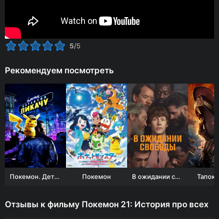
5
/5
Рекомендуем посмотреть
Покемон. Детектив Пикачу
Покемон
В ожидании свободы
Тапок 
Отзывы к фильму Покемон 21: История про всех