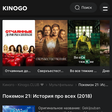
Поиск
Отчаянные домохозяйки (1 сезон)
Сверхъестественное
Во все тяжкие 1-5 сезон
Киного - Kinogo.CLUB ❤️
Мультфильмы
Покемон 21: История про всех смотреть онлайн бесплатно
Покемон 21: История про всех (2018)
Оригинальное название:
Gekijouban