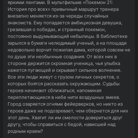
яркими лентами. В мультфильме «Покемон 21:
История про всех» привычный маршрут тренера
внезапно меняется из-за череды случайных
знакомств. Ему попадается амбициозная девушка,
грезившая о победах, и странный покемон,
постоянно выдумывающий небылицы. В библиотеке
зарылся в бумаги нелюдимый ученый, а на площади
недовольно ворчит пожилая дама, которой совсем не
по душе эти необычные создания. От всех них в
стороне держится скромная ученица, чья улыбка
кажется пугающей и скрывает сильное волнение.
Все эти люди живут с грузом личных секретов, о
которых боятся рассказать окружающим. Судьбы
героев начинают сближаться, напоминая
переплетающиеся в небе нити воздушных змеев.
Город озаряется огнями фейерверков, но никто из
героев даже не подозревает, чем обернется для них
этот день. Хватит ли им смелости довериться друг
другу, чтобы справиться с бедой, нависшей над
родным краем?