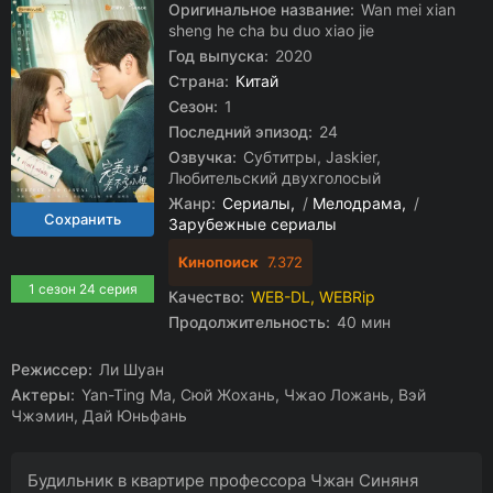
Оригинальное название:
Wan mei xian
sheng he cha bu duo xiao jie
Год выпуска:
2020
Страна:
Китай
Сезон:
1
Последний эпизод:
24
Озвучка:
Субтитры, Jaskier,
Любительский двухголосый
Жанр:
Сериалы
/
Мелодрама
/
Зарубежные сериалы
Кинопоиск
7.372
1 сезон 24 серия
Качество:
WEB-DL, WEBRip
Продолжительность:
40 мин
Режиссер:
Ли Шуан
Актеры:
Yan-Ting Ma, Сюй Жохань, Чжао Ложань, Вэй
Чжэмин, Дай Юньфань
Будильник в квартире профессора Чжан Синяня