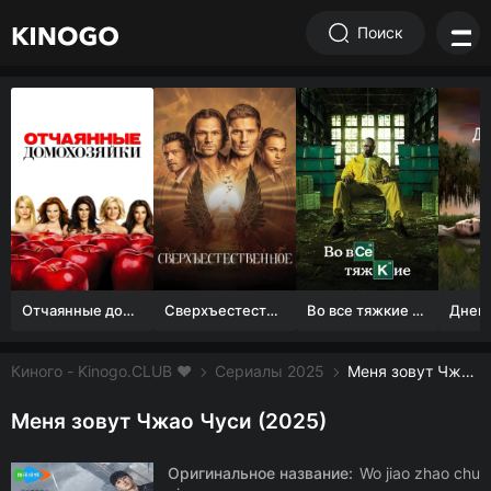
Поиск
Отчаянные домохозяйки (1 сезон)
Сверхъестественное
Во все тяжкие 1-5 сезон
Киного - Kinogo.CLUB ❤️
Сериалы 2025
Меня зовут Чжао Чуси смотреть онлайн бесплатно
Меня зовут Чжао Чуси (2025)
Оригинальное название:
Wo jiao zhao chu