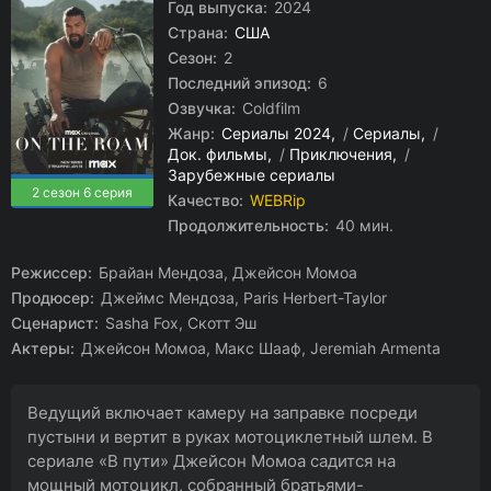
Год выпуска:
2024
Страна:
США
Сезон:
2
Последний эпизод:
6
Озвучка:
Coldfilm
Жанр:
Сериалы 2024
/
Сериалы
/
Док. фильмы
/
Приключения
/
Зарубежные сериалы
2 сезон 6 серия
Качество:
WEBRip
Продолжительность:
40 мин.
Режиссер:
Брайан Мендоза, Джейсон Момоа
Продюсер:
Джеймс Мендоза, Paris Herbert-Taylor
Сценарист:
Sasha Fox, Скотт Эш
Актеры:
Джейсон Момоа, Макс Шааф, Jeremiah Armenta
Ведущий включает камеру на заправке посреди
пустыни и вертит в руках мотоциклетный шлем. В
сериале «В пути» Джейсон Момоа садится на
мощный мотоцикл, собранный братьями-