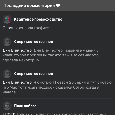
Последние комментарии 💬
Квантовое превосходство
Ghost:
хреновая графика...
Сверхъестественное
Дин Винчестер:
Дин Винчестер, извините у меня с
клавиатурой проблемы так что там я заметила что
сделала некоторых...
Сверхъестественное
Дин Винчестер:
Я смотрю 11 сезон 20 серия и тут смотрю
что Чак тот писать подарок оказался богом когда я
начала...
План побега
z1r0c1:
Топовый фильм только жалко доктора который