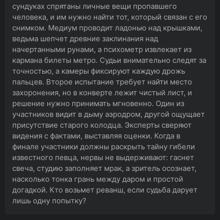
сундуках спрятаны личные вещи пропавшего
человека, и им нужно найти тот, который связан с его
снимком. Медиум проводит ладонью над крышками,
ведьма шепчет древние заклинания над
начертанными рунами, а психометр извлекает из
кармана билеты метро. Судьи внимательно следят за
точностью, а камеры фиксируют каждую дрожь
пальцев. Второе испытание требует найти место
захоронения, но в конверте лежит чистый лист, и
решение нужно принимать мгновенно. Один из
участников видит в дыму аэродром, другой ощущает
присутствие старого колодца. Эксперты сверяют
видения с фактами, выставляя оценки. Когда в
финале участники должны раскрыть тайну гибели
известного певца, нервы не выдерживают: гаснет
свеча, студию заполняет мрак, а зритель осознает,
насколько тонка грань между даром и простой
догадкой. Кто возьмет реванш, если судьба дарует
лишь одну попытку?