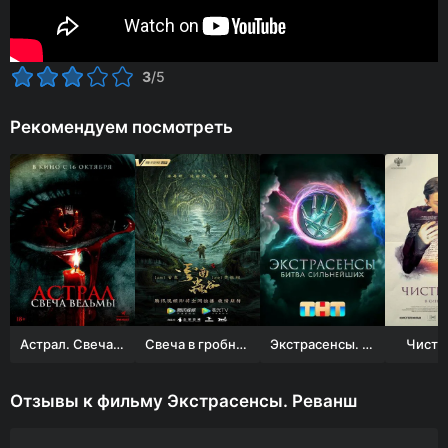
3
/5
Рекомендуем посмотреть
Астрал. Свеча ведьмы
Свеча в гробнице: Долина червя
Экстрасенсы. Битва сильнейших
Чисты
Отзывы к фильму Экстрасенсы. Реванш