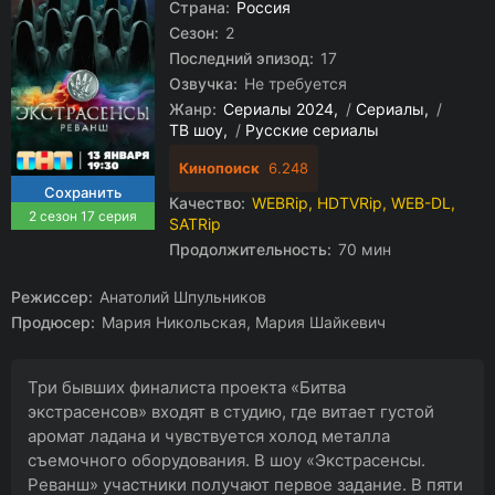
Страна:
Россия
Сезон:
2
Последний эпизод:
17
Озвучка:
Не требуется
Жанр:
Сериалы 2024
/
Сериалы
/
ТВ шоу
/
Русские сериалы
Кинопоиск
6.248
Качество:
WEBRip, HDTVRip, WEB-DL,
2 сезон 17 серия
SATRip
Продолжительность:
70 мин
Режиссер:
Анатолий Шпульников
Продюсер:
Мария Никольская, Мария Шайкевич
Три бывших финалиста проекта «Битва
экстрасенсов» входят в студию, где витает густой
аромат ладана и чувствуется холод металла
съемочного оборудования. В шоу «Экстрасенсы.
Реванш» участники получают первое задание. В пяти