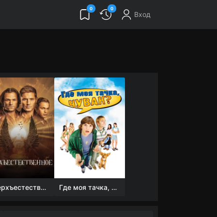
0
0
Вход
Сверхъестественное
Где моя тачка, чувак?