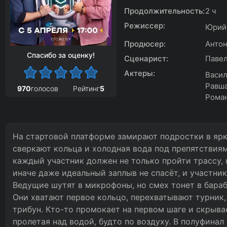
Продолжительность:
2 ч
Режиссер:
Юрий
Продюсер:
Антон
Спасибо за оценку!
Сценарист:
Павел
Актеры:
Васил
Равша
970
голосов
Рейтинг
5
Рома
На стартовой платформе замирают подростки в яр
сверкают кольца и холодная вода под препятствиям
каждый участник должен не только пройти трассу, 
иначе даже идеальный заплыв не спасёт, и участник
Ведущие шутят в микрофоны, но смех тонет в бараб
Они хватают первое кольцо, перехватывают турник,
трибун. Кто-то промокает на первом шаге и скрыва
пролетая над водой, будто по воздуху. В полуфина