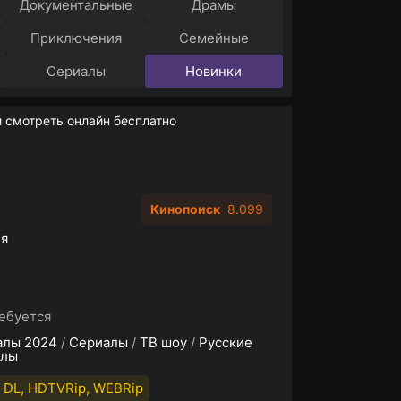
Документальные
Драмы
Приключения
Семейные
Сериалы
Новинки
 смотреть онлайн бесплатно
Кинопоиск
8.099
ия
ебуется
алы 2024
/
Сериалы
/
ТВ шоу
/
Русские
алы
DL, HDTVRip, WEBRip