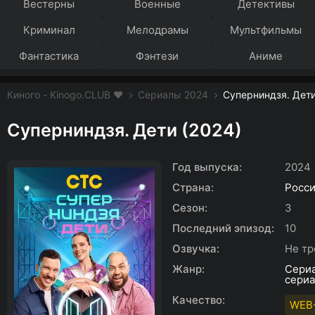
Вестерны
Военные
Детективы
Криминал
Мелодрамы
Мультфильмы
Фантастика
Фэнтези
Аниме
Киного - Kinogo.CLUB ❤️
Сериалы 2024
Суперниндзя. Дети
Суперниндзя. Дети (2024)
Год выпуска:
2024
Страна:
Росс
Сезон:
3
Последний эпизод:
10
Озвучка:
Не тр
Жанр:
Сери
сери
Качество:
WEB-