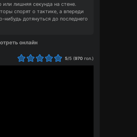
о или лишняя секунда на стене.
торы спорят о тактике, а впереди
то-нибудь дотянуться до последнего
мотреть онлайн
5
/5 (
970
гол.)