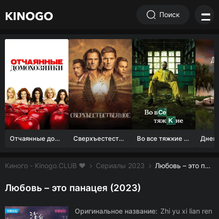
Поиск
Отчаянные домохозяйки (1 сезон)
Сверхъестественное
Во все тяжкие 1-5 сезон
Киного - Kinogo.CLUB ❤️
Сериалы 2023
Любовь – это панацея смотреть онлайн бесплатно
Любовь – это панацея (2023)
Оригинальное название:
Zhi yu xi lian ren