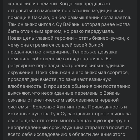
жалея сил и времени. Когда ему предлагают
отправиться с миссией по оказанию медицинской
помощи в Лакайю, он без размышлений соглашается.
Там он знакомится с Су Вэйань, которая ранее могла
быть отличным врачом, но резко передумала.
Новая цель главной героини – стать бизнес-вумэн, к
чему она стремится со всей своей былой
преданностью к медицине. Теперь же девушка
поменяла собственные взгляды на жизнь. Ее
регулярные перепады настроения сильно удивили
окружение. Пока Юньчжэн и его знакомая ссорятся,
проводят дни вместе, то замечают взаимную
влюбленность. В процессе общения они постепенно
выясняют, что неожиданные перемены с Вэйань
связаны с генетическим заболеванием нервной
системы – болезнью Хантингтона. Привязанность и
истинные чувства Гу к Су заставляют профессионала
своего дела отложить многообещающую карьеру на
неопределенный срок. Мужчина старается посвятить
всего себя исследованию в области лечения этого