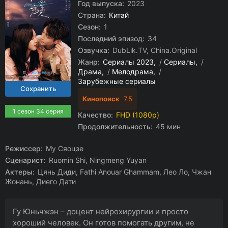
Год выпуска:
2023
Страна:
Китай
Сезон:
1
Последний эпизод:
34
Озвучка:
DubLik.TV, China.Original
Жанр:
Сериалы 2023
/
Сериалы
/
Драма
/
Мелодрама
/
Зарубежные сериалы
Кинопоиск
7.5
1 сезон 34 серия
Качество:
FHD (1080p)
Продолжительность:
45 мин
Режиссер:
Му Сяоцзе
Сценарист:
Ruomin Shi, Ningmeng Yuyan
Актеры:
Цянь Диди, Fathi Anouar Ghammam, Лео Ло, Чжан
Жонань, Диего Дати
Гу Юньчжэн – доцент нейрохирургии и просто
хороший человек. Он готов помогать другим, не