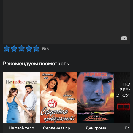
5
/5
Рекомендуем посмотреть
Не твоё тело
Сердечная привязанность
Дни грома
Кли