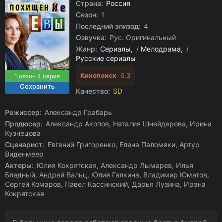
Страна:
Россия
Сезон:
1
Последний эпизод:
4
Озвучка:
Рус. Оригинальный
Жанр:
Сериалы
/
Мелодрама
/
Русские сериалы
Кинопоиск
6.3
1 сезон 4 серия
Качество:
SD
Режиссер:
Александр Грабарь
Продюсер:
Александр Акопов, Наталия Шнейдерова, Ирина
Кузнецова
Сценарист:
Евгений Григоренко, Елена Паломяки, Артур
Виденмеер
Актеры:
Юлия Кокрятская, Александр Лымарев, Илья
Бледный, Андрей Вальц, Юлия Галкина, Владимир Юматов,
Сергей Комаров, Павел Кассинский, Дарья Лузина, Ирэна
Кокрятская