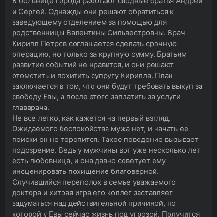
В больнице города работают сводные братья Андрей
и Сергей. Однажды они решают обратиться к
заведующему отделением за помощью для
родственницы Валентины Сильвестровны. Врач
Кирилл Петров соглашается сделать срочную
операцию, но только за крупную сумму. Братьям
развитие событий не нравится, и они решают
отомстить и похитить супругу Кирилла. План
заключается в том, что они будут требовать выкуп за
свободу Евы, а после этого заплатить за услуги
главврача.
Не все легко, как кажется на первый взгляд.
Ожидаемого беспокойства мужа нет, и начать ее
поиски он не торопится. Такое поведение вызывает
подозрение. Ведь у мужчины вот уже несколько лет
есть любовница, и она давно советует ему
инсценировать похищение благоверной.
Случившийся переполох в семье уважаемого
доктора и хитрая игра его коллег заставляет
задуматься над действительной причиной, по
которой у Евы сейчас жизнь под угрозой. Получится