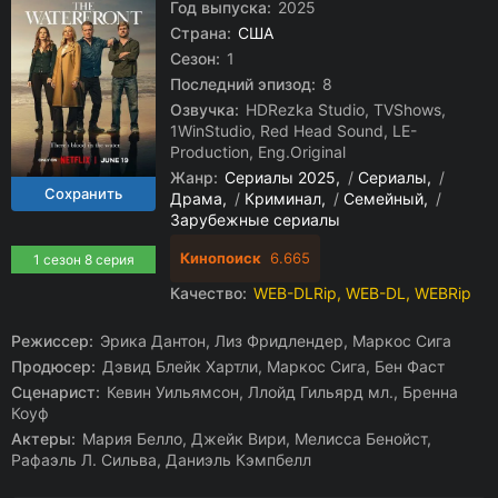
Год выпуска:
2025
Страна:
США
Сезон:
1
Последний эпизод:
8
Озвучка:
HDRezka Studio, TVShows,
1WinStudio, Red Head Sound, LE-
Production, Eng.Original
Жанр:
Сериалы 2025
/
Сериалы
/
Драма
/
Криминал
/
Семейный
/
Зарубежные сериалы
Кинопоиск
6.665
1 сезон 8 серия
Качество:
WEB-DLRip, WEB-DL, WEBRip
Режиссер:
Эрика Дантон, Лиз Фридлендер, Маркос Сига
Продюсер:
Дэвид Блейк Хартли, Маркос Сига, Бен Фаст
Сценарист:
Кевин Уильямсон, Ллойд Гильярд мл., Бренна
Коуф
Актеры:
Мария Белло, Джейк Вири, Мелисса Бенойст,
Рафаэль Л. Сильва, Даниэль Кэмпбелл