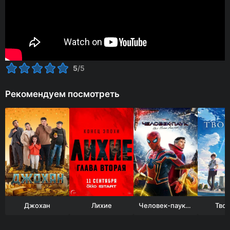
5
/5
Рекомендуем посмотреть
Джохан
Лихие
Человек-паук: Нет пути домой
Твоё