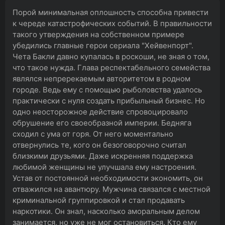
Порой минимальная оплошность способна привести
к череде катастрофических событий. В правильности
такого утверждения на собственном примере
убедились главные герои сериала "Хейвенпорт".
Чета Бакли давно купалась в роскоши, не зная о том,
что такое нужда. Глава респектабельного семейства
являлся непререкаемым авторитетом в родном
городе. Ведь ему с помощью рыболовства удалось
практически с нуля создать прибыльный бизнес. Но
одно неосторожное действие спровоцировало
обрушение его своеобразной империи. Бедняга
сходил с ума от горя. От него моментально
отвернулись те, кого он безоговорочно считал
близкими друзьями. Даже искренняя поддержка
любимой женщины не улучшала ему настроения.
Устав от постоянной необходимости экономить, он
отважился на авантюру. Мужчина связался с местной
криминальной группировкой и стал продавать
наркотики. Он знал, насколько аморальным делом
занимается, но уже не мог остановиться. Кто ему