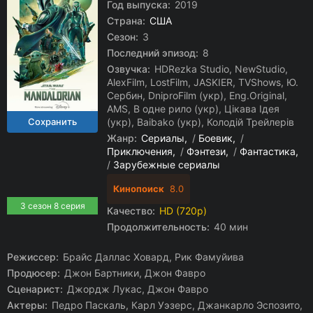
Год выпуска:
2019
Страна:
США
Сезон:
3
Последний эпизод:
8
Озвучка:
HDRezka Studio, NewStudio,
AlexFilm, LostFilm, JASKIER, TVShows, Ю.
Сербин, DniproFilm (укр), Eng.Original,
AMS, В одне рило (укр), Цікава Ідея
(укр), Baibako (укр), Колодій Трейлерів
Жанр:
Сериалы
/
Боевик
/
Приключения
/
Фэнтези
/
Фантастика
/
Зарубежные сериалы
Кинопоиск
8.0
3 сезон 8 серия
Качество:
HD (720p)
Продолжительность:
40 мин
Режиссер:
Брайс Даллас Ховард, Рик Фамуйива
Продюсер:
Джон Бартники, Джон Фавро
Сценарист:
Джордж Лукас, Джон Фавро
Актеры:
Педро Паскаль, Карл Уэзерс, Джанкарло Эспозито,