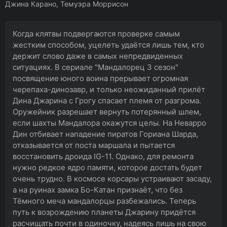
Джина Карано, Темуэра Моррисон
Когда клятвы подвергаются проверке самым
жестким способом, уцелеть удаётся лишь тем, кто
держит слово даже в самых непредвиденных
ситуациях. В сериале "Мандалорец 3 сезон"
посвящение юного воина прерывает огромная
черепаха-динозавр, и только неожиданный прилёт
Дина Джарина с Грогу спасает племя от разгрома.
Оружейник разрешает вернуть потерянный шлем,
если шахты Мандалора окажутся целы. На Неварро
Дин отбивает нападение пиратов Гориана Шарда,
отказывается от поста маршала и пытается
восстановить дроида IG-11. Однако, для ремонта
нужно редкое ядро памяти, которое достать будет
очень трудно. В космосе корсары устраивают засаду,
а на руинах замка Бо-Катан признаёт, что без
Тёмного меча мандалорцы разбежались. Теперь
путь к возрождению планеты Джарину придётся
расчищать почти в одиночку, надеясь лишь на свою