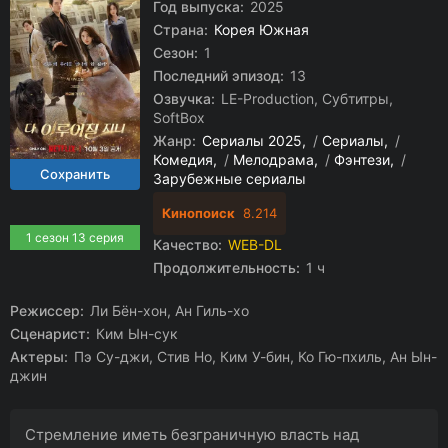
Год выпуска:
2025
Страна:
Корея Южная
Сезон:
1
Последний эпизод:
13
Озвучка:
LE-Production, Субтитры,
SoftBox
Жанр:
Сериалы 2025
/
Сериалы
/
Комедия
/
Мелодрама
/
Фэнтези
/
Зарубежные сериалы
Кинопоиск
8.214
1 сезон 13 серия
Качество:
WEB-DL
Продолжительность:
1 ч
Режиссер:
Ли Бён-хон, Ан Гиль-хо
Сценарист:
Ким Ын-сук
Актеры:
Пэ Су-джи, Стив Но, Ким У-бин, Ко Гю-пхиль, Ан Ын-
джин
Стремление иметь безграничную власть над