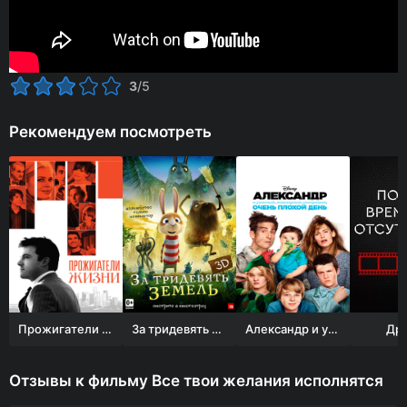
3
/5
Рекомендуем посмотреть
Прожигатели жизни
За тридевять земель
Александр и ужасный, кошмарный, нехороший, очень плохой день
Дру
Отзывы к фильму Все твои желания исполнятся