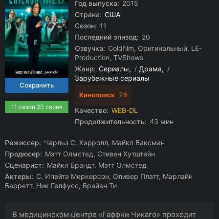
Год выпуска:
2015
Страна:
США
Сезон:
11
Последний эпизод:
20
Озвучка:
Coldfilm, Оригинальный, LE-
Production, TVShows
Жанр:
Сериалы
/
Драма
/
Зарубежные сериалы
Кинопоиск
7.6
11 сезон 20 серия
Качество:
WEB-DL
Продолжительность:
43 мин
Режиссер:
Чарльз С. Кэрролл, Майкл Ваксман
Продюсер:
Мэтт Олмстед, Стивен Хутштейн
Сценарист:
Майкл Брандт, Мэтт Олмстед
Актеры:
С. Ипейта Меркерсон, Оливер Платт, Марлайн
Барретт, Ник Гелфусс, Брайан Ти
В медицинском центре «Гаффни Чикаго» проходит