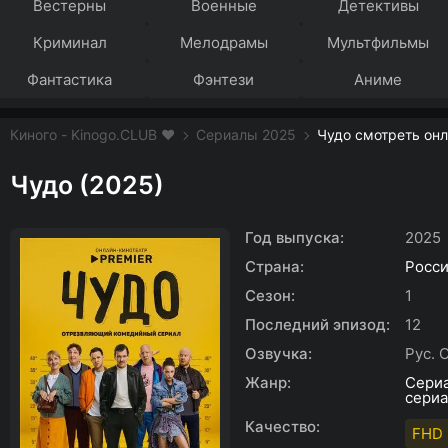
Вестерны
Военные
Детективы
Криминал
Мелодрамы
Мультфильмы
Фантастика
Фэнтези
Аниме
Киного - Kinogo.CLUB ❤️
Сериалы 2025
Чудо смотреть онл
Чудо (2025)
Год выпуска:
2025
Страна:
Росс
Сезон:
1
Последний эпизод:
12
Озвучка:
Рус. 
Жанр:
Сери
сери
Качество:
FHD 