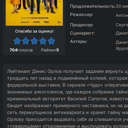
Продолжительность:
30 м
Режиссер:
Антон
Продюсер:
Серге
Спасибо за оценку!
Сценарист:
Данил
Актеры:
Данил
Ярулл
704
голосов
Рейтинг
5
Лейтенант Денис Орлов получает задание вернуть 
тридцать лет назад и подменённый копией, которая
федеральной выставке. В сериале «Чудо» оперативн
анонимных алкоголиков, где каждое собрание тайн
криминальный авторитет Василий Сапогов, известн
бандит изображает примерного наставника, но на 
сеть перекупщиков антиквариата и хранит тайну м
Орлову приходится выдавать себя за спившегося уч
«товарищами» откровениями и выслушивать испове