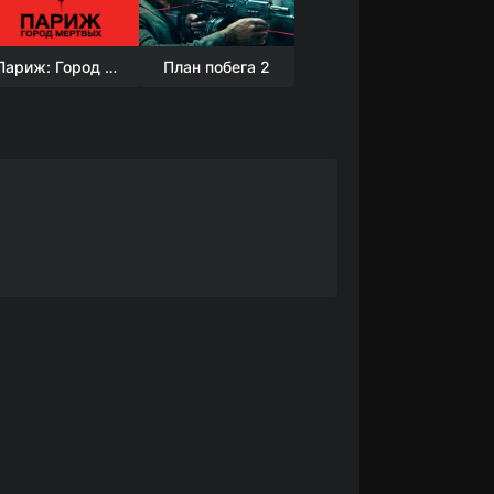
Париж: Город мёртвых
План побега 2