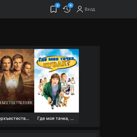
0
0
Вход
Сверхъестественное
Где моя тачка, чувак?