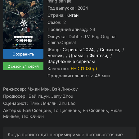
ming san jie
Год выпуска:
2024
Страна:
Китай
Сезон:
2
Последний эпизод:
24
Озвучка:
DubLik.TV, Eng.Original,
China.Original
Жанр:
Сериалы 2024
/
Сериалы
/
Боевик
/
Драма
/
Фэнтези
/
Зарубежные сериалы
2 сезон 24 серия
Качество:
FHD (1080p)
Продолжительность:
45 мин
Режиссер:
Чжан Мэн, Вэй Личжоу
Продюсер:
Бай Ицун, Jerry Zhou
Сценарист:
Тянь Лянлян, Zhu Lao
Актеры:
Бай Сюэцэнь, Го Цзяньань, Ян Сюйвэнь, Чжан
Минъен, Лю Юйнин
Когда происходит непримиримое противостояние