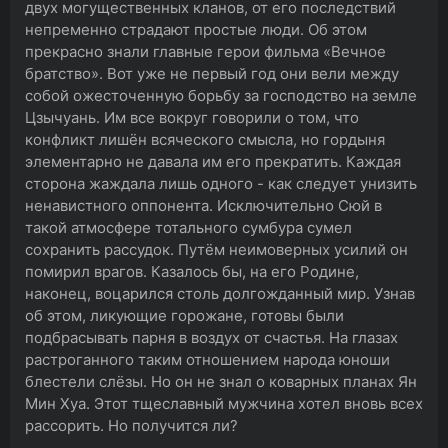
двух могущественных кланов, от его последствий
непременно страдают простые люди. Об этом
прекрасно знали главные герои фильма «Вечное
братство». Вот уже не первый год они вели между
собой ожесточенную борьбу за господство на земле
Цзычуань. Им все вокруг говорили о том, что
конфликт лишён всяческого смысла, но гордыня
элементарно не давала им его прекратить. Каждая
сторона жаждала лишь одного - как следует унизить
ненавистного оппонента. Исключительно Сюй в
такой атмосфере тотального сумбура сумел
сохранить рассудок. Путём неимоверных усилий он
помирил врагов. Казалось бы, на его Родине,
наконец, воцарился столь долгожданный мир. Узнав
об этом, ликующие горожане, готовы были
подбрасывать парня в воздух от счастья. На глазах
растроганного таким отношением народа юноши
блестели слёзы. Но он не знал о коварных планах Ян
Мин Хуа. Этот тщеславный мужчина хотел вновь всех
рассорить. Но получится ли?