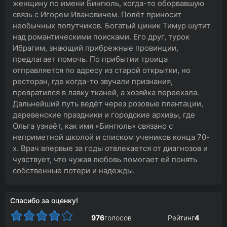
женщину по имени Бингюль, когда-то оборвавшую
связь с Игорем Ивановичем. Полёт приносит
необычных попутчиков. Богатый циник Тимур шутит
над романтическими поисками. Его друг, турок
Ибрагим, знающий прибрежные провинции,
предлагает помочь. По прибытии троица
отправляется по адресу из старой открытки, но
ресторан, где когда-то звучали признания,
превратился в лавку тканей, а хозяйка переехала.
Дальнейший путь ведёт через розовые плантации,
деревенские праздники и городские архивы, где
Ольга узнаёт, как имя «Бингюль» связано с
неприметной школой и списком учеников конца 70-
х. Врач впервые за годы отвлекается от диагнозов и
чувствует, что чужая любовь помогает ей понять
собственные потери и надежды.
Спасибо за оценку!
976
голосов
Рейтинг
4