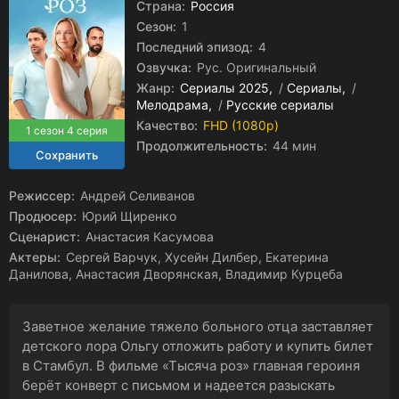
Страна:
Россия
Сезон:
1
Последний эпизод:
4
Озвучка:
Рус. Оригинальный
Жанр:
Сериалы 2025
/
Сериалы
/
Мелодрама
/
Русские сериалы
Качество:
FHD (1080p)
1 сезон 4 серия
Продолжительность:
44 мин
Режиссер:
Андрей Селиванов
Продюсер:
Юрий Щиренко
Сценарист:
Анастасия Касумова
Актеры:
Сергей Варчук, Хусейн Дилбер, Екатерина
Данилова, Анастасия Дворянская, Владимир Курцеба
Заветное желание тяжело больного отца заставляет
детского лора Ольгу отложить работу и купить билет
в Стамбул. В фильме «Тысяча роз» главная героиня
берёт конверт с письмом и надеется разыскать