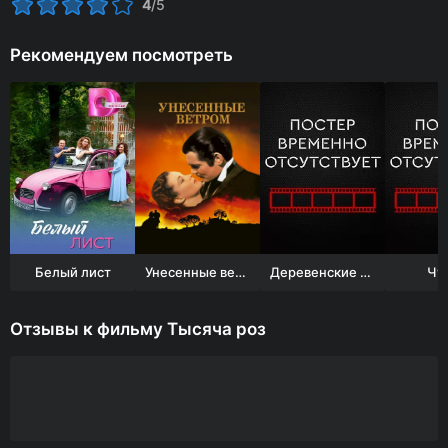
4
/5
Рекомендуем посмотреть
Белый лист
Унесенные ветром
Деревенские крокодилы
Чу
Отзывы к фильму Тысяча роз