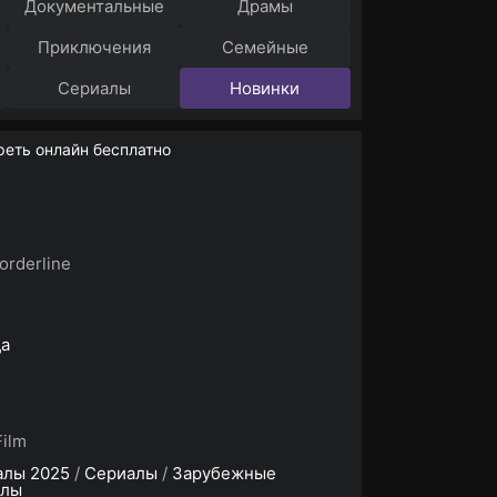
Документальные
Драмы
Приключения
Семейные
Сериалы
Новинки
еть онлайн бесплатно
orderline
да
Film
алы 2025
/
Сериалы
/
Зарубежные
алы