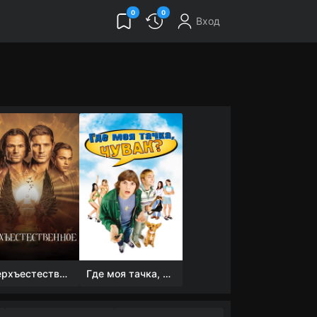
0
0
Вход
Сверхъестественное
Где моя тачка, чувак?