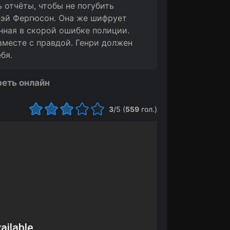
 отчёты, чтобы не погубить
Мэй Фергюсон. Она же шифрует
енная в скорой ошибке полиции.
вместе с правдой. Генри должен
бя.
реть онлайн
3
/5 (
559
гол.)