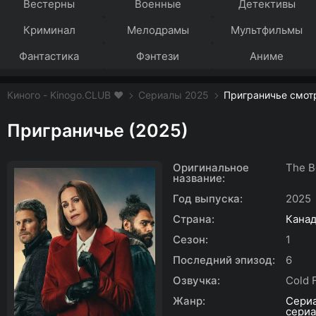
Вестерны
Военные
Детективы
Криминал
Мелодрамы
Мультфильмы
Фантастика
Фэнтези
Аниме
Киного - Kinogo.CLUB ❤️
Сериалы 2025
Приграничье смотр
Приграничье (2025)
Оригинальное
The B
название:
Год выпуска:
2025
Страна:
Кана
Сезон:
1
Последний эпизод:
6
Озвучка:
Cold 
Жанр:
Сери
сери