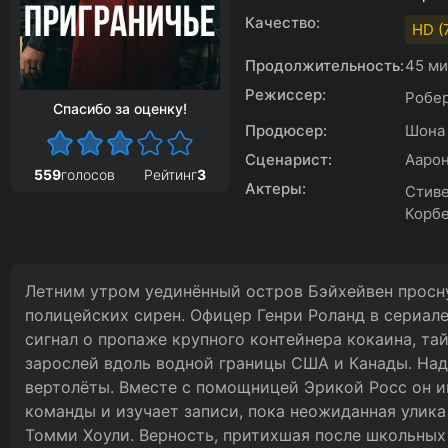
Качество:
HD (
Продолжительность:
45 м
Режиссер:
Робер
Спасибо за оценку!
Продюсер:
Шона 
Сценарист:
Аарон
559
голосов
Рейтинг
3
Актеры:
Стиве
Корбе
Летним утром уединённый остров Бэйхейвен просну
полицейских сирен. Офицер Генри Роланд в сериал
сигнал о пропаже крупного контейнера кокаина, та
зарослей вдоль водной границы США и Канады. Над
вертолёты. Вместе с помощницей Эрикой Росс он и
команды и изучает записи, пока неожиданная улика 
Томми Хоули. Верность, притихшая после школьных 