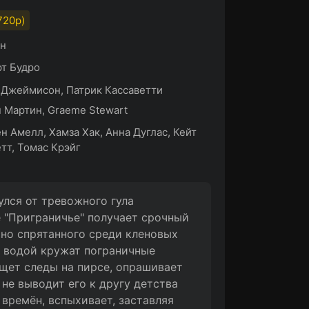
720p)
ин
т Будро
Джеймисон, Патрик Кассаветти
 Мартин, Graeme Stewart
н Амелл, Хамза Хак, Анна Дуглас, Кейт
тт, Томас Крэйг
лся от тревожного гула
е "Приграничье" получает срочный
йно спрятанного среди кленовых
 водой кружат пограничные
щет следы на пирсе, опрашивает
не выводит его к другу детства
времён, вспыхивает, заставляя