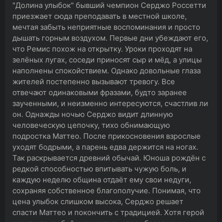
"Долина улыбок" бывший чемпион Серджо Россетти
приезжает сюда преподавать в местной школе,
мечтая забыть неприятные воспоминания и просто
дышать горным воздухом. Первые дни убеждают его,
что Ремис похож на открытку. Уроки проходят на
зелёных лугах, соседи приносят сыр и мёд, а улицы
наполнены спокойствием. Однако довольные глаза
жителей постепенно вызывают тревогу. Все
отвечают одинаковыми фразами, будто заранее
заученными, и неизменно интересуются, счастлив ли
он. Однажды ночью Серджо видит длинную
человеческую цепочку, тихо обнимающую
подростка Маттео. После прикосновения взрослые
уходят бодрыми, а парень едва держится на ногах.
Так раскрывается древний обычай. Юноша рождён с
редкой способностью впитывать чужую боль, и
каждую неделю община отдаёт ему свои недуги,
сохраняя собственное благополучие. Понимая, что
цена улыбок слишком высока, Серджо решает
спасти Маттео и покончить с традицией. Хотя герой