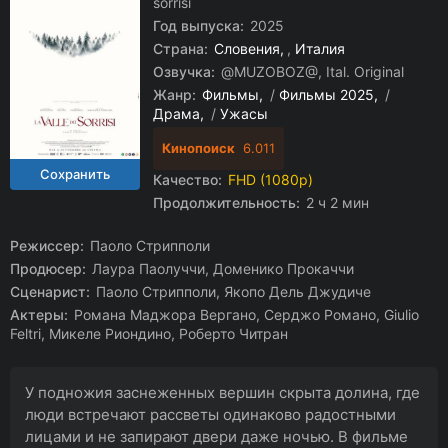
sorrisi
Год выпуска:
2025
Страна:
Словения
,
Италия
Озвучка:
@MUZOBOZ@, Ital. Original
Жанр:
Фильмы
/
Фильмы 2025
/
Драма
/
Ужасы
Кинопоиск
6.011
Качество:
FHD (1080p)
Продолжительность:
2 ч 2 мин
Режиссер:
Паоло Стрипполи
Продюсер:
Лаура Паолуччи, Доменико Прокаччи
Сценарист:
Паоло Стрипполи, Якопо Дель Джудиче
Актеры:
Романа Маджора Вергано, Серджо Романо, Giulio
Feltri, Микеле Риондино, Роберто Читран
У подножия заснеженных вершин скрыта долина, где
люди встречают рассветы одинаково радостными
лицами и не запирают двери даже ночью. В фильме