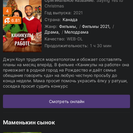
Оригинальное название:
Saying Yes to
Christmas
4
Год выпуска:
2021
Страна:
Канада
6.81
Жанр:
Фильмы
/
Фильмы 2021
/
Драма
/
Мелодрама
Качество:
WEB-DL
Продолжительность:
1 ч 30 мин
Джун Коул трудится маркетологом и обожает составлять
планы на месяц вперёд. В фильме «Каникулы на работе» она
приезжает в родной город на Рождество и даёт семье
обещание говорить «да» на любую честную просьбу до
конца недели. Мама просит помочь украсить ёлку у ратуши,
соседка просит судить конкурс
Смотреть онлайн
Маменькин сынок