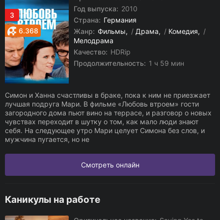
Год выпуска:
2010
3
Страна:
Германия
6.368
Жанр:
Фильмы
/
Драма
/
Комедия
/
Мелодрама
Качество:
HDRip
Продолжительность:
1 ч 59 мин
Симон и Ханна счастливы в браке, пока к ним не приезжает
лучшая подруга Мари. В фильме «Любовь втроем» гости
загородного дома пьют вино на террасе, и разговор о новых
чувствах переходит в шутку о том, как мало люди знают
себя. На следующее утро Мари целует Симона без слов, и
мужчина пугается, но не
Смотреть онлайн
Каникулы на работе