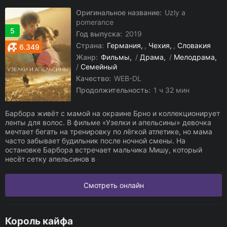
Оригинальное название:
Uzly a
pomerance
5
Год выпуска:
2019
Страна:
Германия
,
Чехия
,
Словакия
6.349
Жанр:
Фильмы
/
Драма
/
Мелодрама
/
Семейный
Качество:
WEB-DL
Продолжительность:
1 ч 32 мин
Барбора живёт с мамой на окраине Брно и коллекционирует
ленты для волос. В фильме «Узелки и апельсины» девочка
мечтает бегать на тренировку по лёгкой атлетике, но мама
часто забывает будильник после ночной смены. На
остановке Барбора встречает мальчика Мишу, который
несёт сетку апельсинов в
Смотреть онлайн
Король кайфа