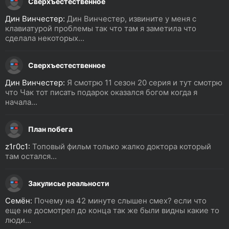
Сверхъестественное
Дин Винчестер:
Дин Винчестер, извините у меня с
клавиатурой проблемы так что там я заметила что
сделала некоторых...
Сверхъестественное
Дин Винчестер:
Я смотрю 11 сезон 20 серия и тут смотрю
что Чак тот писать подарок оказался богом когда я
начала...
План побега
z1r0c1:
Топовый фильм только жалко доктора который
там остался...
Закулисье реальности
Семён:
Почему на 42 минуте слышен смех? если что
еще не досмотрел до конца так же были видны какие то
люди...