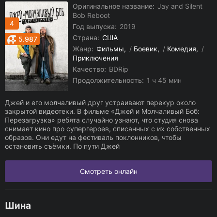
Оригинальное название:
Jay and Silent
Bob Reboot
4
Год выпуска:
2019
Страна:
США
5.987
Жанр:
Фильмы
/
Боевик
/
Комедия
/
Приключения
Качество:
BDRip
Продолжительность:
1 ч 45 мин
Джей и его молчаливый друг устраивают перекур около
закрытой видеотеки. В фильме «Джей и Молчаливый Боб:
Перезагрузка» ребята случайно узнают, что студия снова
снимает кино про супергероев, списанных с их собственных
образов. Они едут на фестиваль поклонников, чтобы
остановить съёмки. По пути Джей
Смотреть онлайн
Шина