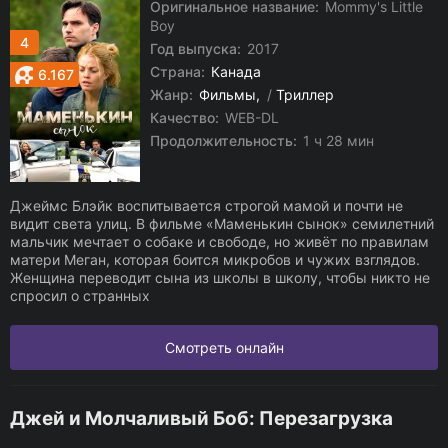
Оригинальное название:
Mommy's Little
Boy
4
Год выпуска:
2017
Страна:
Канада
6.167
Жанр:
Фильмы
/
Триллер
Качество:
WEB-DL
Продолжительность:
1 ч 28 мин
Джеймс Блэйк воспитывается строгой мамой и почти не
видит света улиц. В фильме «Маменькин сынок» семилетний
мальчик мечтает о собаке и свободе, но живёт по правилам
матери Меган, которая боится микробов и чужих взглядов.
Женщина переводит сына из школы в школу, чтобы никто не
спросил о странных
Смотреть онлайн
Джей и Молчаливый Боб: Перезагрузка