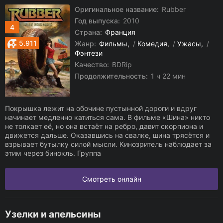
Оригинальное название:
Rubber
Год выпуска:
2010
4
Страна:
Франция
5.911
Жанр:
Фильмы
/
Комедия
/
Ужасы
/
Фэнтези
Качество:
BDRip
Продолжительность:
1 ч 22 мин
Покрышка лежит на обочине пустынной дороги и вдруг
начинает медленно катиться сама. В фильме «Шина» никто
не толкает её, но она встаёт на ребро, давит скорпиона и
движется дальше. Оказавшись на свалке, шина трясётся и
взрывает бутылку силой мысли. Кинозритель наблюдает за
этим через бинокль. Группа
Смотреть онлайн
Узелки и апельсины