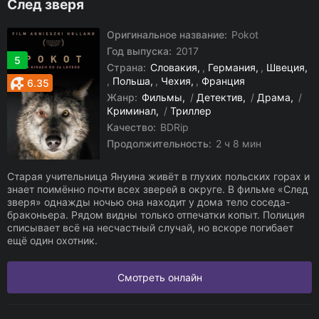
След зверя
Оригинальное название:
Pokot
Год выпуска:
2017
5
Страна:
Словакия
,
Германия
,
Швеция
,
Польша
,
Чехия
,
Франция
6.35
Жанр:
Фильмы
/
Детектив
/
Драма
/
Криминал
/
Триллер
Качество:
BDRip
Продолжительность:
2 ч 8 мин
Старая учительница Януина живёт в глухих польских горах и
знает поимённо почти всех зверей в округе. В фильме «След
зверя» однажды ночью она находит у дома тело соседа-
браконьера. Рядом видны только отпечатки копыт. Полиция
списывает всё на несчастный случай, но вскоре погибает
ещё один охотник.
Смотреть онлайн