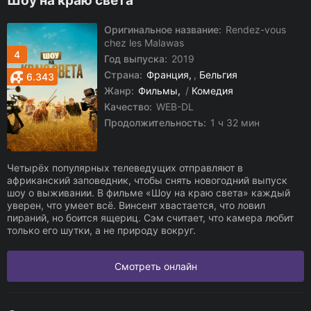
Шоу на краю света
Оригинальное название:
Rendez-vous
chez les Malawas
4
Год выпуска:
2019
Страна:
Франция
,
Бельгия
6.343
Жанр:
Фильмы
/
Комедия
Качество:
WEB-DL
Продолжительность:
1 ч 32 мин
Четырёх популярных телеведущих отправляют в
африканский заповедник, чтобы снять новогодний выпуск
шоу о выживании. В фильме «Шоу на краю света» каждый
уверен, что умеет всё. Винсент хвастается, что ловил
пираний, но боится ящериц. Сэм считает, что камера любит
только его шутки, а не природу вокруг.
Смотреть онлайн