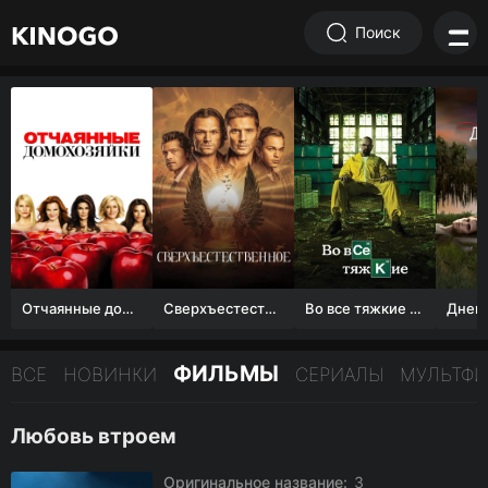
Поиск
Отчаянные домохозяйки (1 сезон)
Сверхъестественное
Во все тяжкие 1-5 сезон
ФИЛЬМЫ
ВСЕ
НОВИНКИ
СЕРИАЛЫ
МУЛЬТФ
Любовь втроем
Оригинальное название:
3