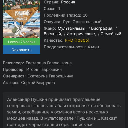
Страна:
Россия
Сезон:
1
Последний эпизод:
26
Озвучка:
Рус. Оригинальный
Жанр:
Мультфильмы
/
Биография
/
Военный
/
Исторические
/
Семейный
Качество:
FHD (1080p)
1 сезон 26 серия
Продолжительность:
4 мин
Режиссер:
Екатерина Гаврюшкина
Продюсер:
Игорь Гаврюшкин
Сценарист:
Екатерина Гаврюшкина
Актеры:
Сергей Безруков
Александр Пушкин принимает приглашение
генерала от головы штаба и отправляется обозревать
земли, отвоёванные у османов всего несколько
месяцев назад. В мультсериале "Пушкин и… Кавказ"
поэт едет через степь и горы, записывая