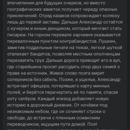
впечатления для будущих очерков, но вместо
географических заметок получает череду опасных
приключений. Отряд казаков сопровождает коляску
лишь до первой заставы. Дальше Александр остаётся
с кучером и юным денщиком, который мечтает стать
писарем. На горном перевале харчевня оказывается
перевалочным пунктом контрабандистов. Пушкин,
заметив поддельные печати на тюках, легкой шуткой
отвлекает бандитов, позволяя местным ополченцам
перехватить груз. Дальше дорога приводит его в аул,
где старейшина просит рассудить спор двух семей о
праве на источник. Живое слово поэта мирит
соперников без сабель. Позже, в ущелье, Александр
встречает офицера, потерявшего карту минных
полей, и берётся перечертить её по памяти, спасая
роту сапёров. Каждый эпизод добавляет новую
историю в дорожный дневник. От ночёвки под
незнакомым небом, где он сочиняет строки о
свободе, до встречи с пленным османским
переводчиком, ищущим пути домой. Поэт