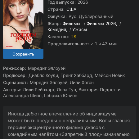
Год выпуска:
2026
Страна:
США
Озвучка:
Рус. Дублированный
Жанр:
Фильмы
/
Фильмы 2026
/
Комедия
/
Ужасы
Качество:
TS
Продолжительность:
1 ч 43 мин
Режиссер:
Мередит Эллоуэй
Продюсер:
Диабло Коуди, Трент Хаббард, Мэйсон Новик
Сценарист:
Мередит Эллоуэй, Лили Хотон
Актеры:
Лили Рейнхарт, Лола Тун, Виктория Педретти,
Александра Шипп, Гэбриэл Юнион
Иногда дебютное впечатление об индивидууме
может быть предельно неправильным. Вот и главная
героиня эксцентричного фильма ужасов с
комедийным налётом «Запретный плод» изначально