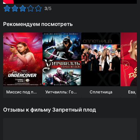
3
/5
Рекомендуем посмотреть
Миссис под прикрытием
Уитчвилль: Город ведьм
Сплетница
Ева, 
Отзывы к фильму Запретный плод