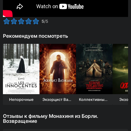
5
/5
Рекомендуем посмотреть
Непорочные
Экзорцист Ватикана
Коллективный транс
Экзор
Отзывы к фильму Монахиня из Борли.
Возвращение