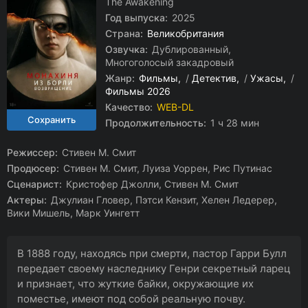
The Awakening
Год выпуска:
2025
Страна:
Великобритания
Озвучка:
Дублированный,
Многоголосый закадровый
Жанр:
Фильмы
/
Детектив
/
Ужасы
/
Фильмы 2026
Качество:
WEB-DL
Продолжительность:
1 ч 28 мин
Режиссер:
Стивен М. Смит
Продюсер:
Стивен М. Смит, Луиза Уоррен, Рис Путинас
Сценарист:
Кристофер Джолли, Стивен М. Смит
Актеры:
Джулиан Гловер, Пэтси Кензит, Хелен Ледерер,
Вики Мишель, Марк Уингетт
В 1888 году, находясь при смерти, пастор Гарри Булл
передает своему наследнику Генри секретный ларец
и признает, что жуткие байки, окружающие их
поместье, имеют под собой реальную почву.