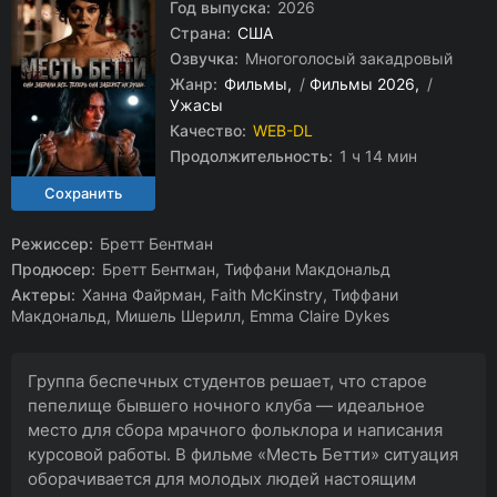
Год выпуска:
2026
Страна:
США
Озвучка:
Многоголосый закадровый
Жанр:
Фильмы
/
Фильмы 2026
/
Ужасы
Качество:
WEB-DL
Продолжительность:
1 ч 14 мин
Режиссер:
Бретт Бентман
Продюсер:
Бретт Бентман, Тиффани Макдональд
Актеры:
Ханна Файрман, Faith McKinstry, Тиффани
Макдональд, Мишель Шерилл, Emma Claire Dykes
Группа беспечных студентов решает, что старое
пепелище бывшего ночного клуба — идеальное
место для сбора мрачного фольклора и написания
курсовой работы. В фильме «Месть Бетти» ситуация
оборачивается для молодых людей настоящим