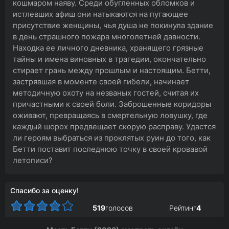
кошмаром наяву. Среди обугленных обломков и
истлевших афиш они натыкаются на пугающее
присутствие женщины, чья душа не покинула здание
в день страшного пожара многолетней давности.
Находка ее личного дневника, хранящего грязные
тайны и имена виновных в трагедии, окончательно
стирает грань между прошлым и настоящим. Бетти,
застрявшая в моменте своей гибели, начинает
методичную охоту на незваных гостей, считая их
причастными к своей боли. Заброшенные коридоры
оживают, превращаясь в смертельную ловушку, где
каждый шорох предвещает скорую расправу. Удастся
ли героям выбраться из проклятых руин до того, как
Бетти поставит последнюю точку в своей кровавой
летописи?
Спасибо за оценку!
519
голосов
Рейтинг
4