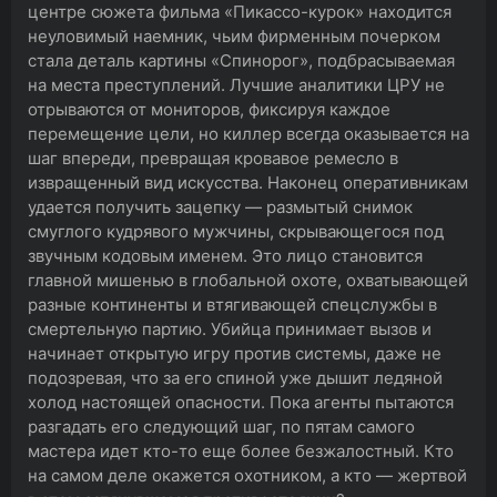
центре сюжета фильма «Пикассо-курок» находится
неуловимый наемник, чьим фирменным почерком
стала деталь картины «Спинорог», подбрасываемая
на места преступлений. Лучшие аналитики ЦРУ не
отрываются от мониторов, фиксируя каждое
перемещение цели, но киллер всегда оказывается на
шаг впереди, превращая кровавое ремесло в
извращенный вид искусства. Наконец оперативникам
удается получить зацепку — размытый снимок
смуглого кудрявого мужчины, скрывающегося под
звучным кодовым именем. Это лицо становится
главной мишенью в глобальной охоте, охватывающей
разные континенты и втягивающей спецслужбы в
смертельную партию. Убийца принимает вызов и
начинает открытую игру против системы, даже не
подозревая, что за его спиной уже дышит ледяной
холод настоящей опасности. Пока агенты пытаются
разгадать его следующий шаг, по пятам самого
мастера идет кто-то еще более безжалостный. Кто
на самом деле окажется охотником, а кто — жертвой