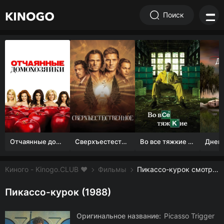
Поиск
Отчаянные домохозяйки (1 сезон)
Сверхъестественное
Во все тяжкие 1-5 сезон
Киного - Kinogo.CLUB ❤️
Фильмы
Пикассо-курок смотреть онлайн бесплатно
Пикассо-курок (1988)
Оригинальное название:
Picasso Trigger