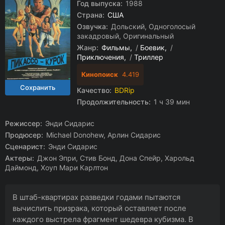
Год выпуска:
1988
Страна:
США
Озвучка:
Дольский, Одноголосый
закадровый, Оригинальный
Жанр:
Фильмы
/
Боевик
/
Приключения
/
Триллер
Кинопоиск
4.419
Качество:
BDRip
Продолжительность:
1 ч 39 мин
Режиссер:
Энди Сидарис
Продюсер:
Michael Donohew, Арлин Сидарис
Сценарист:
Энди Сидарис
Актеры:
Джон Эпри, Стив Бонд, Дона Спейр, Харольд
Даймонд, Хоуп Мари Карлтон
В штаб-квартирах разведки годами пытаются
вычислить призрака, который оставляет после
каждого выстрела фрагмент шедевра кубизма. В