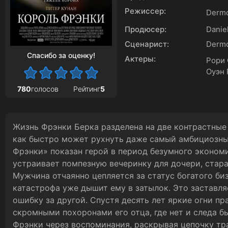
Режиссер:
Dermo
Продюсер:
Daniel
Сценарист:
Dermo
Спасибо за оценку!
Актеры:
Рори 
Оуэн 
780
голосов
Рейтинг
5
Жизнь Фрэнки Берка разделена на две контрастные
как быстро может рухнуть даже самый амбициозны
Фрэнки» показан герой в период безумного эконом
устраивает помпезную вечеринку для дочери, стара
Мужчина отчаянно цепляется за статус богатого би
катастрофа уже дышит ему в затылок. Это заставл
ошибку за другой. Спустя десять лет яркие огни п
скромными похоронами его отца, где нет и следа б
Фрэнки через воспоминания, раскрывая цепочку тр