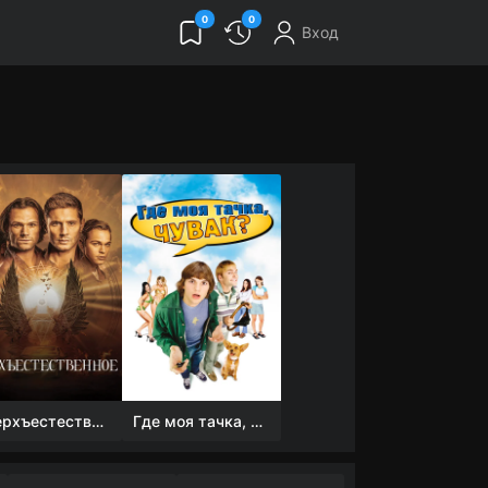
0
0
Вход
Сверхъестественное
Где моя тачка, чувак?