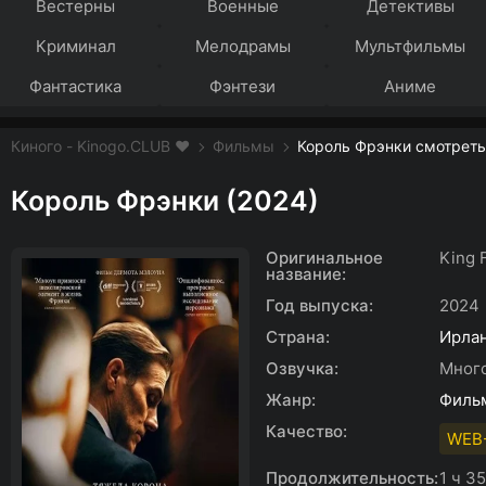
Вестерны
Военные
Детективы
Криминал
Мелодрамы
Мультфильмы
Фантастика
Фэнтези
Аниме
Киного - Kinogo.CLUB ❤️
Фильмы
Король Фрэнки смотреть
Король Фрэнки (2024)
Оригинальное
King 
название:
Год выпуска:
2024
Страна:
Ирла
Озвучка:
Мног
Жанр:
Филь
Качество:
WEB
Продолжительность:
1 ч 3