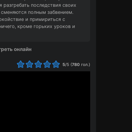
ся разгребать последствия своих
и сменяются полным забвением.
покойствие и примириться с
ничего, кроме горьких уроков и
треть онлайн
5
/5 (
780
гол.)