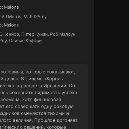
t Malone
 AJ Morris, Matt D'Arcy
t Malone
О'Коннор, Питер Кунан, Роб Мэлоун,
Роу, Оливия Кэффри
 половины, которые показывают,
й делец. В фильме «Король
ического расцвета Ирландии. Он
ясь сохранить видимость успеха.
знесмена, хотя финансовая
яет его совершать одну роковую
раздников сменяются тихими и
ылого величия. Прошлое догоняет
агических решений, которые