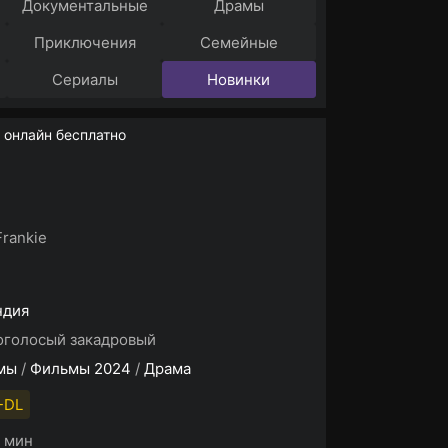
Документальные
Драмы
Приключения
Семейные
Сериалы
Новинки
 онлайн бесплатно
Frankie
ндия
оголосый закадровый
мы
/
Фильмы 2024
/
Драма
-DL
5 мин