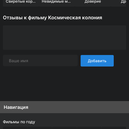
Свирепые королевы
Невидимые мальчики
Доверие
Друг
Отзывы к фильму Космическая колония
Добавить
Навигация
Фильмы по году