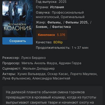
Год выпуска:
2025
Страна:
Испания
Озвучка:
Профессиональный
многоголосый, Оригинальный
Жанр:
Фильмы
/
Фильмы 2025
/
Боевик
/
Фантастика
Кинопоиск
5.376
Качество:
BDRip
Продолжительность:
1 ч 37 мин
Режиссер:
Луисо Бердехо
Продюсер:
Мигель Анхель Фаура, Адриан Герра
Сценарист:
Жюльен Деладриер
Актеры:
Хунио Вальверде, Оскар Касас, Лорето Маулеон,
Луна Фульхенсио, Александра Масангкей
На далекой планете обычная смена горняков
превращается в кровавый кошмар, когда из пустоты
выпрыгивают свирепые твари и начинают охоту на