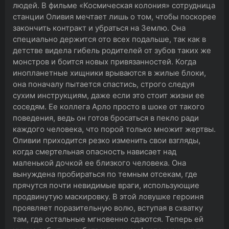
людей. В фильме «Космическая колония» сотрудница
станции Оливия мечтает лишь о том, чтобы поскорее
закончить контракт и убраться на Землю. Она
специально держится ото всех подальше, так как в
детстве видела гибель родителей от зубов таких же
монстров и боится новых привязанностей. Когда
инопланетные хищники врываются в жилые блоки,
она поначалу пытается спастись, строго следуя
сухим инструкциям, даже если это стоит жизни ее
соседям. Ее коллега Арло просто в шоке от такого
поведения, ведь он готов бросаться в пекло ради
каждого человека, что порой только множит жертвы.
Оливии приходится резко изменить свои взгляды,
когда смертельная опасность нависает над
маленькой дочкой ее близкого человека. Она
вынуждена пробираться по темным отсекам, где
прячутся почти невидимые враги, использующие
продвинутую маскировку. В этой ловушке героиня
проявляет поразительную волю, вступая в схватку
там, где остальные мгновенно сдаются. Теперь ей