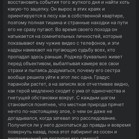
восстановить события того жуткого дня и найти хоть
какую-то зацепку. Он вырос в этих краях и
ориентируется в лесу как в собственной квартире,
поэтому полная тишина и странные находки на пути
его не сразу пугают. Во время своего похода он
натыкается на сомнительных личностей, которые
показывают ему чужие видео с телефонов, и эти
кадры намекают на пугающую судьбу всех, кто
пропадал здесь раньше. Роджер буквально живет
перед объективом, выбалтывая камере все свои
страхи и пытаясь додуматься, почему его сестра
вообще решила уйти в этот лес одна. Градус
паранойи растет, а на записях все отчетливее видно,
как герой медленно сходит с ума от одиночества и
гнетущей обстановки вокруг. С каждым шагом
становится понятнее, что местная природа прячет
нечто по-настоящему злое, о чем он даже не
догадывался, когда затевал это расследование.
Получится ли у него докопаться до правды и вовремя
повернуть назад, пока этот лабиринт из сосен и
воспоминаний не поглотил его самого?