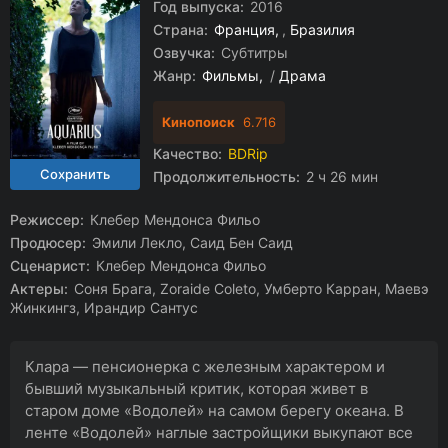
Год выпуска:
2016
Страна:
Франция
,
Бразилия
Озвучка:
Субтитры
Жанр:
Фильмы
/
Драма
Кинопоиск
6.716
Качество:
BDRip
Продолжительность:
2 ч 26 мин
Режиссер:
Клебер Мендонса Фильо
Продюсер:
Эмили Лекло, Саид Бен Саид
Сценарист:
Клебер Мендонса Фильо
Актеры:
Соня Брага, Zoraide Coleto, Умберто Карран, Маевэ
Жинкингз, Ирандир Сантус
Клара — пенсионерка с железным характером и
бывший музыкальный критик, которая живет в
старом доме «Водолей» на самом берегу океана. В
ленте «Водолей» наглые застройщики выкупают все