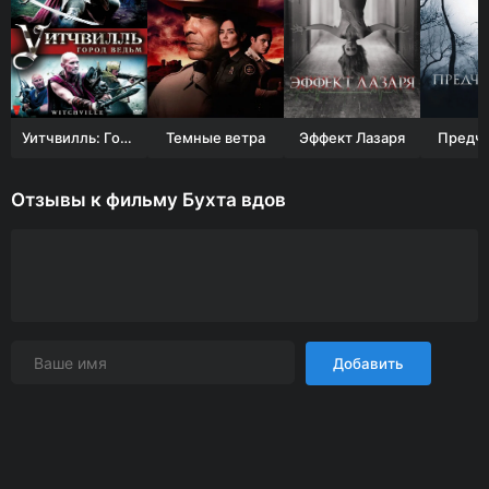
Уитчвилль: Город ведьм
Темные ветра
Эффект Лазаря
Предчу
Отзывы к фильму Бухта вдов
Добавить