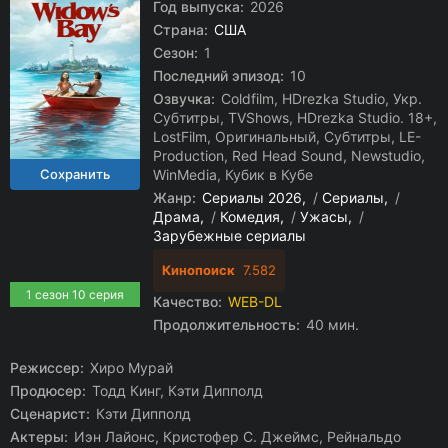
Год выпуска:
2026
Страна:
США
Сезон:
1
Последний эпизод:
10
Озвучка:
Coldfilm, HDrezka Studio, Укр.
Субтитры, TVShows, HDrezka Studio. 18+,
LostFilm, Оригинальный, Субтитры, LE-
Production, Red Head Sound, Newstudio,
WinMedia, Кубик в Кубе
Жанр:
Сериалы 2026
/
Сериалы
/
Драма
/
Комедия
/
Ужасы
/
Зарубежные сериалы
Кинопоиск
7.582
1 сезон 10 серия
Качество:
WEB-DL
Продолжительность:
40 мин.
Режиссер:
Хиро Мурай
Продюсер:
Тодд Кинг, Кэти Дипполд
Сценарист:
Кэти Дипполд
Актеры:
Иэн Лайонс, Кристофер С. Джеймс, Рейнальдо