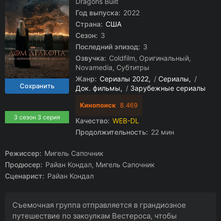
Dragons Built
Год выпуска:
2022
Страна:
США
Сезон:
3
Последний эпизод:
3
Озвучка:
Coldfilm, Оригинальный,
Novamedia, Субтитры
Жанр:
Сериалы 2022
/
Сериалы
/
Док. фильмы
/
Зарубежные сериалы
Кинопоиск
8.469
3 сезон 3 серия
Качество:
WEB-DL
Продолжительность:
22 мин
Режиссер:
Мигель Сапочник
Продюсер:
Райан Кондал, Мигель Сапочник
Сценарист:
Райан Кондал
Съемочная группа отправляется в грандиозное
путешествие по закоулкам Вестероса, чтобы