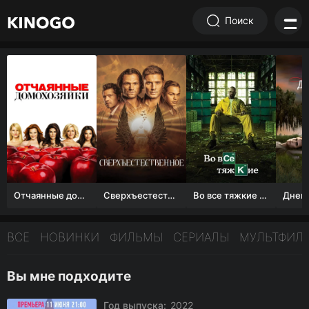
Поиск
Отчаянные домохозяйки (1 сезон)
Сверхъестественное
Во все тяжкие 1-5 сезон
ВСЕ
НОВИНКИ
ФИЛЬМЫ
СЕРИАЛЫ
МУЛЬТФИЛ
Вы мне подходите
Год выпуска:
2022