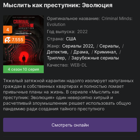
Мыслить как преступник: Эволюция
Оригинальное название:
Criminal Minds:
Evolution
4
Год выпуска:
2022
Страна:
США
7.555
Жанр:
Сериалы 2022
/
Сериалы
/
Детектив
/
Драма
/
Криминал
/
Триллер
/
Зарубежные сериалы
Качество:
WEB-DL
4 сезон 10 серия
Тяжелый затяжной карантин надолго изолирует напуганных
граждан в собственных квартирах и полностью ломает
привычные планы на жизнь. В сериале «Мыслить как
преступник: Эволюция» один невероятно хитрый и
расчетливый злоумышленник решает использовать общую
пандемию ради создания тайного преступного
Смотреть онлайн