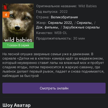
Оригинальное название:
Wild Babies
Год выпуска:
2022
4
Страна:
Великобритания
Жанр:
Сериалы 2022
/
Сериалы
/
Док. фильмы
/
Зарубежные сериалы
Качество:
WEB-DL
Продолжительность:
30 мин
1 сезон 8 серия
На лесной опушке звериные семьи уже в движении. В
сериале «Детки не в клетке» камера идёт за медвежонком,
который неуверенно ставит лапы на влажный мох и пробует
сладкие ягоды, потом переносится в жаркую саванну, где
львёнок делает первый рывок, падает и снова поднимается,
наблюдая за быстрой
Смотреть онлайн
Шоу Аватар