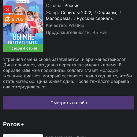
Страна:
Россия
3
Жанр:
Сериалы 2022
/
Сериалы
/
Мелодрама
/
Русские сериалы
6.762
Качество:
WEBRip
Продолжительность:
45 мин
1 сезон 4 серия
Утренняя смена снова затягивается, и врач-анестезиолог
Дина понимает, что давно перестала замечать время. В
сериале «Вы мне подходите» коллеги ставят молодой
женщине диагноз, который оставляет ровно год на то, чтобы
стать матерью. Дина живёт одна. После тяжёлого разрыва
она отгородилась от
Смотреть онлайн
Рогов+