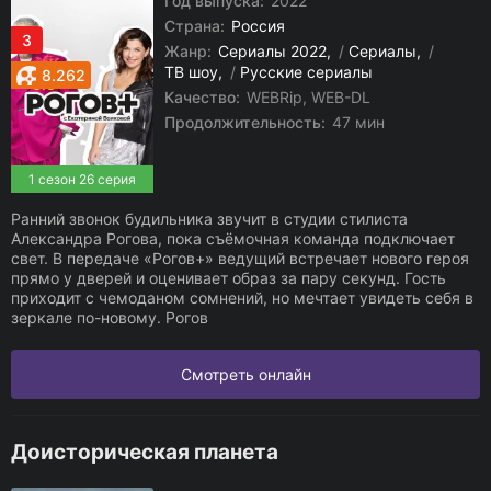
Год выпуска:
2022
Страна:
Россия
3
Жанр:
Сериалы 2022
/
Сериалы
/
ТВ шоу
/
Русские сериалы
8.262
Качество:
WEBRip, WEB-DL
Продолжительность:
47 мин
1 сезон 26 серия
Ранний звонок будильника звучит в студии стилиста
Александра Рогова, пока съёмочная команда подключает
свет. В передаче «Рогов+» ведущий встречает нового героя
прямо у дверей и оценивает образ за пару секунд. Гость
приходит с чемоданом сомнений, но мечтает увидеть себя в
зеркале по-новому. Рогов
Смотреть онлайн
Доисторическая планета