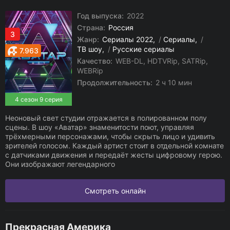
Год выпуска:
2022
Страна:
Россия
3
Жанр:
Сериалы 2022
/
Сериалы
/
ТВ шоу
/
Русские сериалы
7.963
Качество:
WEB-DL, HDTVRip, SATRip,
WEBRip
Продолжительность:
2 ч 10 мин
4 сезон 9 серия
Неоновый свет студии отражается в полированном полу
сцены. В шоу «Аватар» знаменитости поют, управляя
трёхмерными персонажами, чтобы скрыть лицо и удивить
зрителей голосом. Каждый артист стоит в отдельной комнате
с датчиками движения и передаёт жесты цифровому герою.
Они изображают легендарного
Смотреть онлайн
Прекрасная Америка