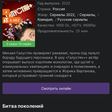
Год выпуска:
2022
Страна:
Россия
4
Жанр:
Сериалы 2022
/
Сериалы
/
Комедия
/
Русские сериалы
4.482
Качество:
WEB-DL, HDTV, WEBRip
Продолжительность:
25 мин
2 сезон 10 серия
Михаил Галустян проверяет реквизит, пряча под пальто
бороду будущего персонажа. В шоу «Галустян+» актёр
открывает выпуск коротким монологом, где шутит о
коммунальных квитанциях и очередях в поликлинике, а
затем мгновенно превращается в Жорика Вартанова,
который устраивает громкий скандал в
Смотреть онлайн
Битва поколений