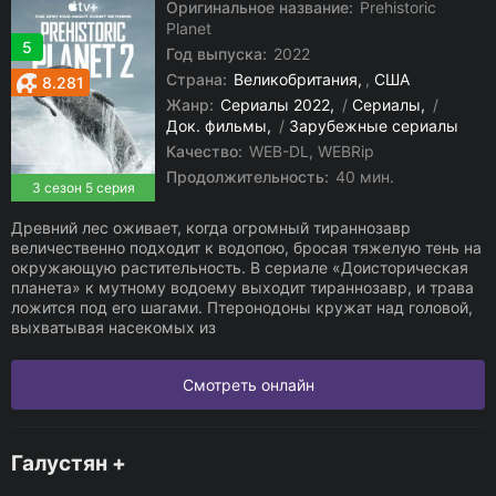
Оригинальное название:
Prehistoric
Planet
5
Год выпуска:
2022
Страна:
Великобритания
,
США
8.281
Жанр:
Сериалы 2022
/
Сериалы
/
Док. фильмы
/
Зарубежные сериалы
Качество:
WEB-DL, WEBRip
Продолжительность:
40 мин.
3 сезон 5 серия
Древний лес оживает, когда огромный тираннозавр
величественно подходит к водопою, бросая тяжелую тень на
окружающую растительность. В сериале «Доисторическая
планета» к мутному водоему выходит тираннозавр, и трава
ложится под его шагами. Птеронодоны кружат над головой,
выхватывая насекомых из
Смотреть онлайн
Галустян +