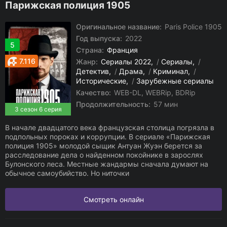
Парижская полиция 1905
Оригинальное название:
Paris Police 1905
Год выпуска:
2022
5
Страна:
Франция
7.116
Жанр:
Сериалы 2022
/
Сериалы
/
Детектив
/
Драма
/
Криминал
/
Исторические
/
Зарубежные сериалы
Качество:
WEB-DL, WEBRip, BDRip
Продолжительность:
57 мин
3 сезон 6 серия
В начале двадцатого века французская столица погрязла в
подпольных пороках и коррупции. В сериале «Парижская
полиция 1905» молодой сыщик Антуан Жуэн берется за
расследование дела о найденном покойнике в зарослях
Булонского леса. Местные жандармы сначала думают на
обычное самоубийство. Но ниточки
Смотреть онлайн