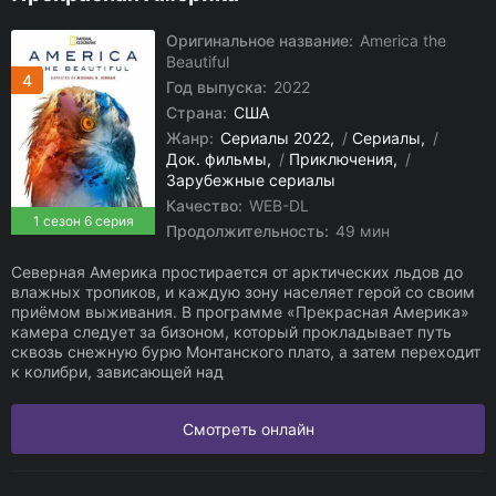
Оригинальное название:
America the
Beautiful
4
Год выпуска:
2022
Страна:
США
Жанр:
Сериалы 2022
/
Сериалы
/
Док. фильмы
/
Приключения
/
Зарубежные сериалы
Качество:
WEB-DL
1 сезон 6 серия
Продолжительность:
49 мин
Северная Америка простирается от арктических льдов до
влажных тропиков, и каждую зону населяет герой со своим
приёмом выживания. В программе «Прекрасная Америка»
камера следует за бизоном, который прокладывает путь
сквозь снежную бурю Монтанского плато, а затем переходит
к колибри, зависающей над
Смотреть онлайн