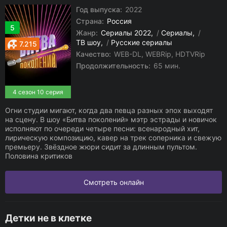
Год выпуска:
2022
Страна:
Россия
5
Жанр:
Сериалы 2022
/
Сериалы
/
ТВ шоу
/
Русские сериалы
7.215
Качество:
WEB-DL, WEBRip, HDTVRip
Продолжительность:
65 мин.
4 сезон 10 серия
Огни студии мигают, когда два певца разных эпох выходят
на сцену. В шоу «Битва поколений» мэтр эстрады и новичок
исполняют по очереди четыре песни: всенародный хит,
лирическую композицию, кавер на трек соперника и свежую
премьеру. Звёздное жюри сидит за длинным пультом.
Половина критиков
Смотреть онлайн
Детки не в клетке