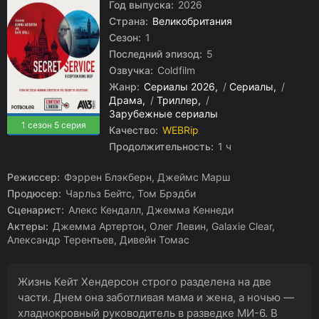
Год выпуска:
2026
Страна:
Великобритания
Сезон:
1
Последний эпизод:
5
Озвучка:
Coldfilm
Жанр:
Сериалы 2026
/
Сериалы
/
Драма
/
Триллер
/
Зарубежные сериалы
1 сезон 5 серия
Качество:
WEBRip
Продолжительность:
1 ч
Режиссер:
Фэррен Блэкберн, Джеймс Марш
Продюсер:
Чарльз Бейтс, Том Брэдби
Сценарист:
Алекс Кендалл, Джемма Кеннеди
Актеры:
Джемма Артертон, Олег Левин, Galaxie Clear,
Александр Терентьев, Дивейн Томас
Жизнь Кейт Хендерсон строго разделена на две
части. Днем она заботливая мама и жена, а ночью —
хладнокровный руководитель в разведке МИ-6. В